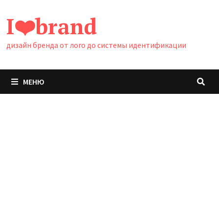
Перейти
I❤️brand
к
содержимому
дизайн бренда от лого до системы идентификации
МЕНЮ