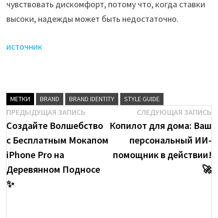
чувствовать дискомфорт, потому что, когда ставки
высоки, надежды может быть недостаточно.
источник
МЕТКИ
BRAND
BRAND IDENTITY
STYLE GUIDE
Навигация
Предыдущая
С
ПРЕДЫДУЩАЯ ЗАПИСЬ
СЛЕДУЮЩАЯ ЗАПИСЬ
brenda
запись:
з
Создайте Волшебство
Копилот для дома: Ваш
по
с Бесплатным Мокапом
персональный ИИ-
записям
Посмотреть
iPhone Pro на
помощник в действии!
все
Деревянном Подносе
🚀
записи
✨
автора
brenda
→