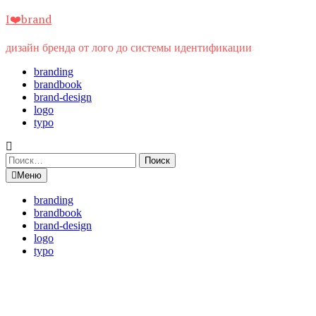
Перейти
I❤️brand
к
содержимому
дизайн бренда от лого до системы идентификации
branding
brandbook
brand-design
logo
typo
Найти:
Меню
branding
brandbook
brand-design
logo
typo