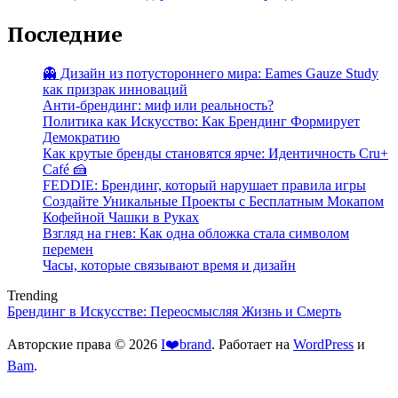
Последние
👻 Дизайн из потустороннего мира: Eames Gauze Study
как призрак инноваций
Анти-брендинг: миф или реальность?
Политика как Искусство: Как Брендинг Формирует
Демократию
Как крутые бренды становятся ярче: Идентичность Cru+
Café 🍰
FEDDIE: Брендинг, который нарушает правила игры
Создайте Уникальные Проекты с Бесплатным Мокапом
Кофейной Чашки в Руках
Взгляд на гнев: Как одна обложка стала символом
перемен
Часы, которые связывают время и дизайн
Trending
Брендинг в Искусстве: Переосмысляя Жизнь и Смерть
Авторские права © 2026
I❤️brand
. Работает на
WordPress
и
Bam
.