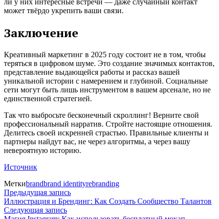
ли у них интересные встречи — даже случайный контакт
может твёрдо укрепить ваши связи.
Заключение
Креативный маркетинг в 2025 году состоит не в том, чтобы
теряться в цифровом шуме. Это создание значимых контактов,
представление выдающейся работы и рассказ вашей
уникальной истории с намерением и глубиной. Социальные
сети могут быть лишь инструментом в вашем арсенале, но не
единственной стратегией.
Так что выбросьте бесконечный скроллинг! Верните свой
профессиональный нарратив. Стройте настоящие отношения.
Делитесь своей искренней страстью. Правильные клиенты и
партнеры найдут вас, не через алгоритмы, а через вашу
невероятную историю.
Источник
Метки
brand
brand identity
rebranding
Навигация
Предыдущая
Предыдущая запись
запись:
Иллюстрация и Брендинг: Как Создать Сообщество Талантов
по
Следующая
Следующая запись
запись:
Магия Instagram: Как использовать бесплатный мокап