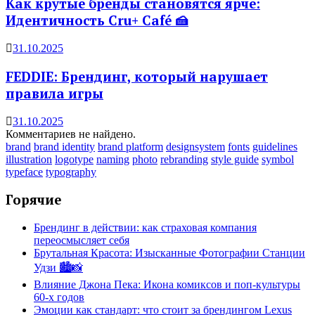
Как крутые бренды становятся ярче:
Идентичность Cru+ Café 🍰
31.10.2025
FEDDIE: Брендинг, который нарушает
правила игры
31.10.2025
Комментариев не найдено.
brand
brand identity
brand platform
designsystem
fonts
guidelines
illustration
logotype
naming
photo
rebranding
style guide
symbol
typeface
typography
Горячие
Брендинг в действии: как страховая компания
переосмысляет себя
Брутальная Красота: Изысканные Фотографии Станции
Удзи 🏙️📸
Влияние Джона Пека: Икона комиксов и поп-культуры
60-х годов
Эмоции как стандарт: что стоит за брендингом Lexus