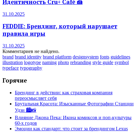
Идентичность Cru+ Café 🍰
31.10.2025
FEDDIE: Брендинг, который нарушает
правила игры
31.10.2025
Комментариев не найдено.
brand
brand identity
brand platform
designsystem
fonts
guidelines
illustration
logotype
naming
photo
rebranding
style guide
symbol
typeface
typography
Горячие
Брендинг в действии: как страховая компания
переосмысляет себя
Брутальная Красота: Изысканные Фотографии Станции
Удзи 🏙️📸
Влияние Джона Пека: Икона комиксов и поп-культуры
60-х годов
Эмоции как стандарт: что стоит за брендингом Lexus