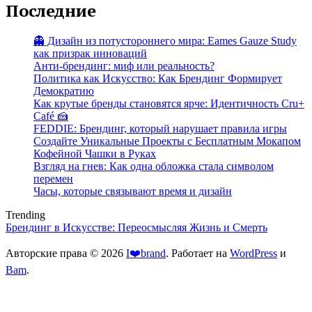
Последние
👻 Дизайн из потустороннего мира: Eames Gauze Study
как призрак инноваций
Анти-брендинг: миф или реальность?
Политика как Искусство: Как Брендинг Формирует
Демократию
Как крутые бренды становятся ярче: Идентичность Cru+
Café 🍰
FEDDIE: Брендинг, который нарушает правила игры
Создайте Уникальные Проекты с Бесплатным Мокапом
Кофейной Чашки в Руках
Взгляд на гнев: Как одна обложка стала символом
перемен
Часы, которые связывают время и дизайн
Trending
Брендинг в Искусстве: Переосмысляя Жизнь и Смерть
Авторские права © 2026
I❤️brand
. Работает на
WordPress
и
Bam
.