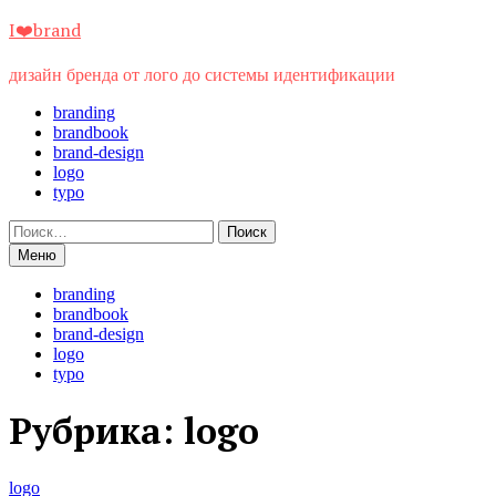
Перейти
I❤️brand
к
содержимому
дизайн бренда от лого до системы идентификации
branding
brandbook
brand-design
logo
typo
Найти:
Меню
branding
brandbook
brand-design
logo
typo
Рубрика:
logo
logo