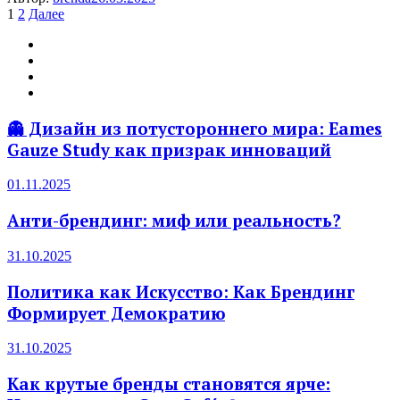
Пагинация
1
2
Далее
записей
👻 Дизайн из потустороннего мира: Eames
Gauze Study как призрак инноваций
01.11.2025
Анти-брендинг: миф или реальность?
31.10.2025
Политика как Искусство: Как Брендинг
Формирует Демократию
31.10.2025
Как крутые бренды становятся ярче: