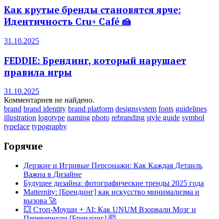
Как крутые бренды становятся ярче:
Идентичность Cru+ Café 🍰
31.10.2025
FEDDIE: Брендинг, который нарушает
правила игры
31.10.2025
Комментариев не найдено.
brand
brand identity
brand platform
designsystem
fonts
guidelines
illustration
logotype
naming
photo
rebranding
style guide
symbol
typeface
typography
Горячие
Дерзкие и Игривые Персонажи: Как Каждая Детаиль
Важна в Дизайне
Будущее дизайна: фотографические тренды 2025 года
Matternity: [Брендинг] как искусство минимализма и
вызова 🚀
💥 Стоп-Моушн + AI: Как UNUM Взорвали Мозг и
Перевернули [Брендинг] 🤯