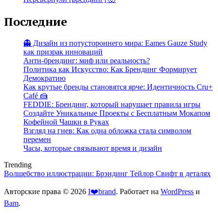
Последние
👻 Дизайн из потустороннего мира: Eames Gauze Study
как призрак инноваций
Анти-брендинг: миф или реальность?
Политика как Искусство: Как Брендинг Формирует
Демократию
Как крутые бренды становятся ярче: Идентичность Cru+
Café 🍰
FEDDIE: Брендинг, который нарушает правила игры
Создайте Уникальные Проекты с Бесплатным Мокапом
Кофейной Чашки в Руках
Взгляд на гнев: Как одна обложка стала символом
перемен
Часы, которые связывают время и дизайн
Trending
Волшебство иллюстрации: Брэндинг Тейлор Свифт в деталях
Авторские права © 2026
I❤️brand
. Работает на
WordPress
и
Bam
.