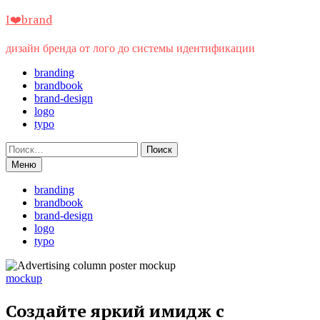
Перейти
I❤️brand
к
содержимому
дизайн бренда от лого до системы идентификации
branding
brandbook
brand-design
logo
typo
Найти:
Меню
branding
brandbook
brand-design
logo
typo
mockup
Создайте яркий имидж с