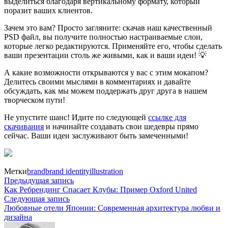
выделиться благодаря вертикальному формату, который
поразит ваших клиентов.
Зачем это вам? Просто загляните: скачав наш качественный
PSD файл, вы получите полностью настраиваемые слои,
которые легко редактируются. Применяйте его, чтобы сделать
ваши презентации столь же живыми, как и ваши идеи! 💡
А какие возможности открываются у вас с этим мокапом?
Делитесь своими мыслями в комментариях и давайте
обсуждать, как мы можем поддержать друг друга в нашем
творческом пути!
Не упустите шанс! Идите по следующей
ссылке для
скачивания
и начинайте создавать свои шедевры прямо
сейчас. Ваши идеи заслуживают быть замеченными!
Метки
brand
brand identity
illustration
Навигация
Предыдущая
Предыдущая запись
запись:
Как Ребрендинг Спасает Клубы: Пример Oxford United
по
Следующая
Следующая запись
запись:
Любовные отели Японии: Современная архитектура любви и
записям
дизайна