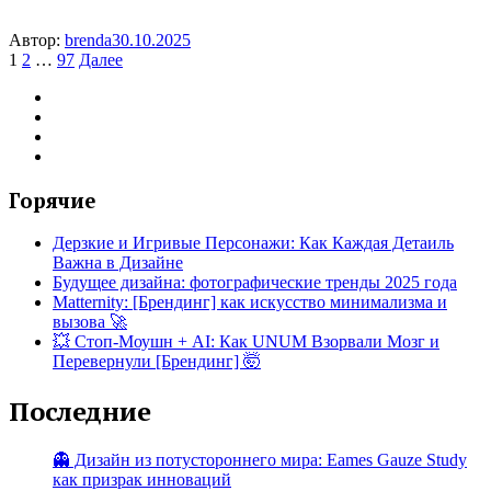
Автор:
brenda
30.10.2025
Пагинация
1
2
…
97
Далее
записей
Горячие
Дерзкие и Игривые Персонажи: Как Каждая Детаиль
Важна в Дизайне
Будущее дизайна: фотографические тренды 2025 года
Matternity: [Брендинг] как искусство минимализма и
вызова 🚀
💥 Стоп-Моушн + AI: Как UNUM Взорвали Мозг и
Перевернули [Брендинг] 🤯
Последние
👻 Дизайн из потустороннего мира: Eames Gauze Study
как призрак инноваций