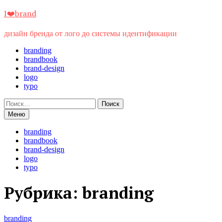
Перейти
I❤️brand
к
содержимому
дизайн бренда от лого до системы идентификации
branding
brandbook
brand-design
logo
typo
Найти:
Меню
branding
brandbook
brand-design
logo
typo
Рубрика:
branding
branding