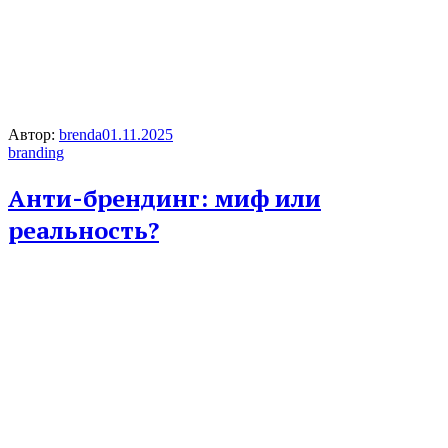
Автор:
brenda
01.11.2025
branding
Анти-брендинг: миф или
реальность?