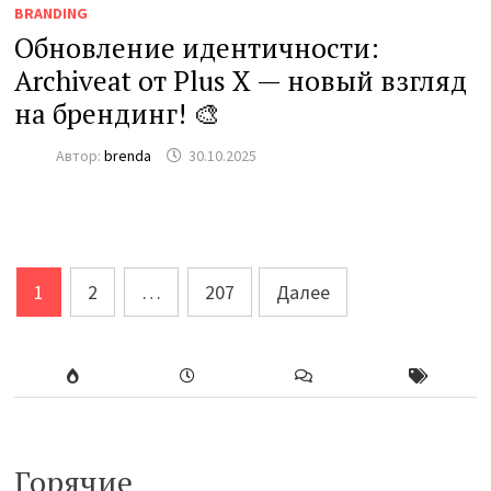
BRANDING
Обновление идентичности:
Archiveat от Plus X — новый взгляд
на брендинг! 🎨
Автор:
brenda
30.10.2025
Пагинация
1
2
…
207
Далее
записей
Горячие