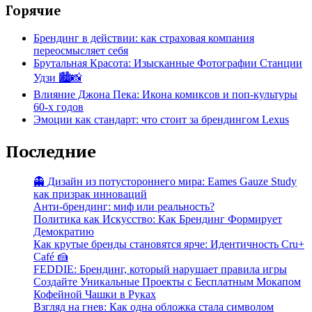
Горячие
Брендинг в действии: как страховая компания
переосмысляет себя
Брутальная Красота: Изысканные Фотографии Станции
Удзи 🏙️📸
Влияние Джона Пека: Икона комиксов и поп-культуры
60-х годов
Эмоции как стандарт: что стоит за брендингом Lexus
Последние
👻 Дизайн из потустороннего мира: Eames Gauze Study
как призрак инноваций
Анти-брендинг: миф или реальность?
Политика как Искусство: Как Брендинг Формирует
Демократию
Как крутые бренды становятся ярче: Идентичность Cru+
Café 🍰
FEDDIE: Брендинг, который нарушает правила игры
Создайте Уникальные Проекты с Бесплатным Мокапом
Кофейной Чашки в Руках
Взгляд на гнев: Как одна обложка стала символом