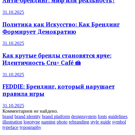
Анти-брендинг: миф или реальность?
31.10.2025
Политика как Искусство: Как Брендинг
Формирует Демократию
31.10.2025
Как крутые бренды становятся ярче:
Идентичность Cru+ Café 🍰
31.10.2025
FEDDIE: Брендинг, который нарушает
правила игры
31.10.2025
Комментариев не найдено.
brand
brand identity
brand platform
designsystem
fonts
guidelines
illustration
logotype
naming
photo
rebranding
style guide
symbol
typeface
typography