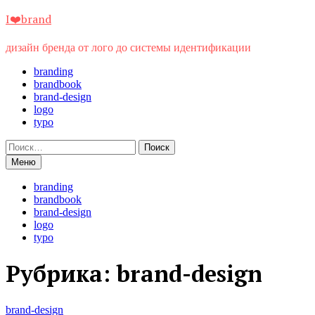
Перейти
I❤️brand
к
содержимому
дизайн бренда от лого до системы идентификации
branding
brandbook
brand-design
logo
typo
Найти:
Меню
branding
brandbook
brand-design
logo
typo
Рубрика:
brand-design
brand-design