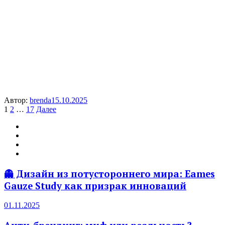
Автор:
brenda
15.10.2025
Пагинация
1
2
…
17
Далее
записей
👻 Дизайн из потустороннего мира: Eames
Gauze Study как призрак инноваций
01.11.2025