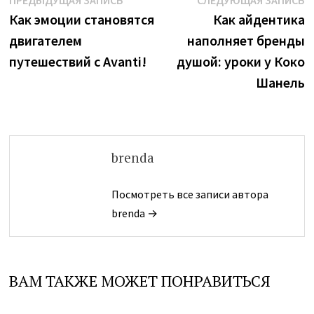
Навигация
ПРЕДЫДУЩАЯ ЗАПИСЬ
СЛЕДУЮЩАЯ ЗАПИСЬ
запись:
з
Как эмоции становятся
Как айдентика
по
двигателем
наполняет бренды
записям
путешествий с Avanti!
душой: уроки у Коко
Шанель
brenda
Посмотреть все записи автора
brenda →
ВАМ ТАКЖЕ МОЖЕТ ПОНРАВИТЬСЯ