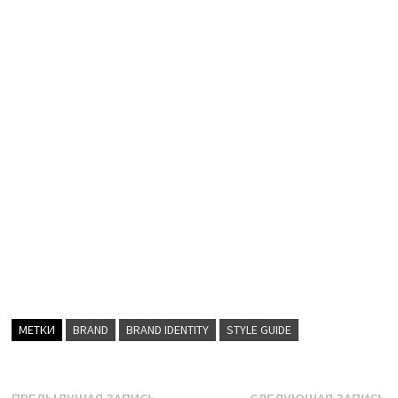
МЕТКИ
BRAND
BRAND IDENTITY
STYLE GUIDE
Предыдущая
С