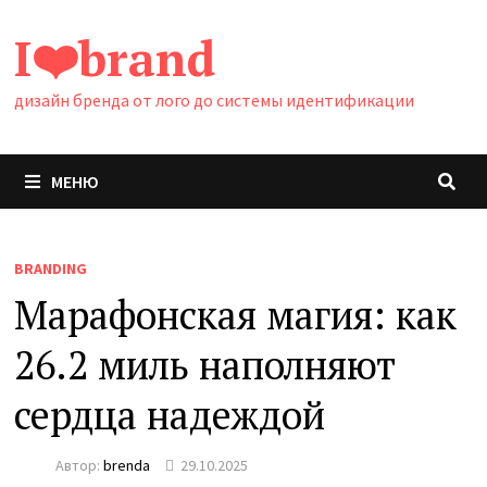
Перейти
I❤️brand
к
содержимому
дизайн бренда от лого до системы идентификации
МЕНЮ
BRANDING
Марафонская магия: как
26.2 миль наполняют
сердца надеждой
Автор:
brenda
29.10.2025