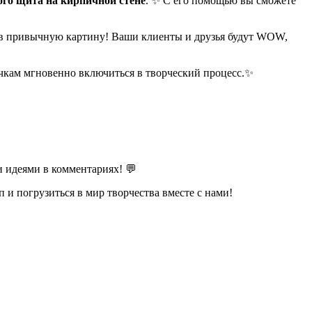
го щита на кирпичной стене
. ✨ С его помощью вы сможете
ь в привычную картину! Ваши клиенты и друзья будут WOW,
ичкам мгновенно включиться в творческий процесс.✨
ми идеями в комментариях! 💬
 и погрузиться в мир творчества вместе с нами!