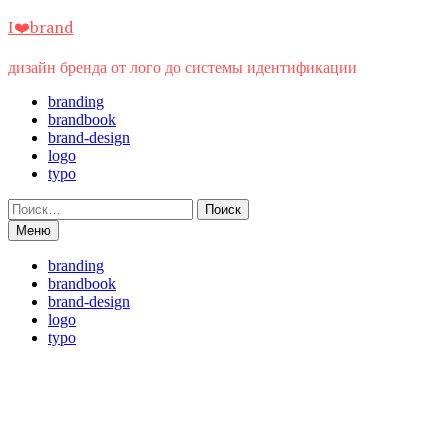
Перейти
I❤️brand
к
содержимому
дизайн бренда от лого до системы идентификации
branding
brandbook
brand-design
logo
typo
Найти:
Меню
branding
brandbook
brand-design
logo
typo