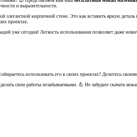
аметными? 😍 Представляем вам наш
бесплатный мокап маленько
ичности и выразительности.
той элегантной кирпичной стене. Это как вставить яркую детал
ших проектах.
аций уже сегодня! Легкость использования позволяет даже нов
ы собираетесь использовать его в своих проектах? Делитесь свои
делать свои работы незабываемыми. 💪 Не забудьте скачать мокап