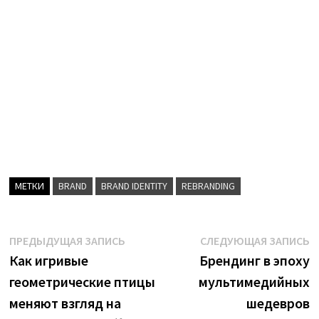
МЕТКИ
BRAND
BRAND IDENTITY
REBRANDING
Навигация
Предыдущая
С
ПРЕДЫДУЩАЯ ЗАПИСЬ
СЛЕДУЮЩАЯ ЗАПИСЬ
запись:
з
Как игривые
Брендинг в эпоху
по
геометрические птицы
мультимедийных
записям
меняют взгляд на
шедевров