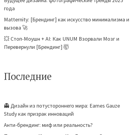
Будущее дизайна: фотографические тренды 2025
года
Matternity: [Брендинг] как искусство минимализма и
вызова 🚀
💥 Стоп-Моушн + AI: Как UNUM Взорвали Мозг и
Перевернули [Брендинг] 🤯
Последние
👻 Дизайн из потустороннего мира: Eames Gauze
Study как призрак инноваций
Анти-брендинг: миф или реальность?