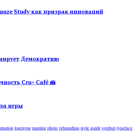
Gauze Study как призрак инноваций
рмирует Демократию
ность Cru+ Café 🍰
ла игры
ustration
logotype
naming
photo
rebranding
style guide
symbol
typeface