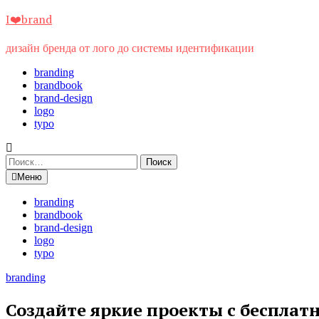
Перейти
I❤️brand
к
содержимому
дизайн бренда от лого до системы идентификации
branding
brandbook
brand-design
logo
typo
Найти:
Меню
branding
brandbook
brand-design
logo
typo
branding
Создайте яркие проекты с беспла