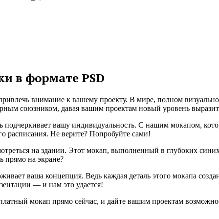
ки в формате PSD
 привлечь внимание к вашему проекту. В мире, полном визуальн
верным союзником, давая вашим проектам новый уровень вырази
аль подчеркивает вашу индивидуальность. С нашим мокапом, кот
о расписания. Не верите? Попробуйте сами!
отреться на здании. Этот мокап, выполненный в глубоких синих
ь прямо на экране?
оживает ваша концепция. Ведь каждая деталь этого мокапа создана
езентации — и нам это удается!
платный мокап прямо сейчас, и дайте вашим проектам возможнос