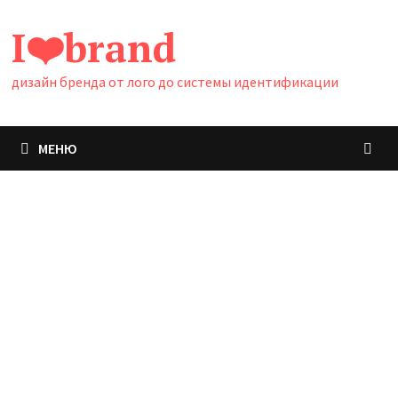
Перейти
I❤️brand
к
содержимому
дизайн бренда от лого до системы идентификации
МЕНЮ