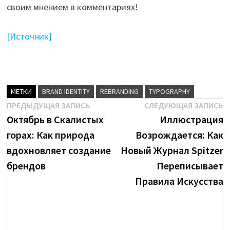
своим мнением в комментариях!
[Источник]
МЕТКИ
BRAND IDENTITY
REBRANDING
TYPOGRAPHY
Навигация
Предыдущая
С
ПРЕДЫДУЩАЯ ЗАПИСЬ
СЛЕДУЮЩАЯ ЗАПИСЬ
brenda
запись:
з
Октябрь в Скалистых
Иллюстрация
по
горах: Как природа
Возрождается: Как
записям
Посмотреть
вдохновляет создание
Новый Журнал Spitzer
все
брендов
Переписывает
записи
Правила Искусства
автора
brenda
→