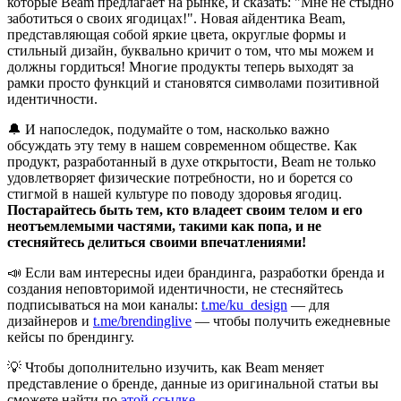
которые Beam предлагает на рынке, и сказать: "Мне не стыдно
заботиться о своих ягодицах!". Новая айдентика Beam,
представляющая собой яркие цвета, округлые формы и
стильный дизайн, буквально кричит о том, что мы можем и
должны гордиться! Многие продукты теперь выходят за
рамки просто функций и становятся символами позитивной
идентичности.
🔔 И напоследок, подумайте о том, насколько важно
обсуждать эту тему в нашем современном обществе. Как
продукт, разработанный в духе открытости, Beam не только
удовлетворяет физические потребности, но и борется со
стигмой в нашей культуре по поводу здоровья ягодиц.
Постарайтесь быть тем, кто владеет своим телом и его
неотъемлемыми частями, такими как попа, и не
стесняйтесь делиться своими впечатлениями!
📣 Если вам интересны идеи брандинга, разработки бренда и
создания неповторимой идентичности, не стесняйтесь
подписываться на мои каналы:
t.me/ku_design
— для
дизайнеров и
t.me/brendinglive
— чтобы получить ежедневные
кейсы по брендингу.
💡 Чтобы дополнительно изучить, как Beam меняет
представление о бренде, данные из оригинальной статьи вы
сможете найти по
этой ссылке
.