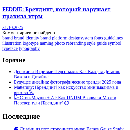
FEDDIE: Брендинг, который нарушает
правила игры
31.10.2025
Комментариев не найдено.
brand
brand identity
brand platform
designsystem
fonts
guidelines
illustration
logotype
naming
photo
rebranding
style guide
symbol
typeface
typography
Горячие
Дерзкие и Игривые Персонажи: Как Каждая Детаиль
Важна в Дизайне
Будущее дизайна: фотографические тренды 2025 года
Matternity: [Брендинг] как искусство минимализма и
вызова 🚀
💥 Стоп-Моушн + AI: Как UNUM Взорвали Мозг и
Перевернули [Брендинг] 🤯
Последние
👻 Дизайн из потустороннего мира: Eames Gauze Study