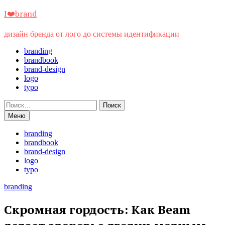
Перейти
I❤️brand
к
содержимому
дизайн бренда от лого до системы идентификации
branding
brandbook
brand-design
logo
typo
Найти:
Меню
branding
brandbook
brand-design
logo
typo
branding
Скромная гордость: Как Beam