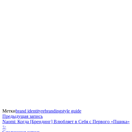
Метки
brand identity
rebranding
style guide
Навигация
Предыдущая
Предыдущая запись
запись:
Naomi: Когда [Брендинг] Влюбляет в Себя с Первого «Пшика»
по
✨
Следующая