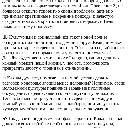
деликатных проблем, таких как акне и геморрой, до веселых
пимпл-патчей в форме звездочек и смайлов. Поколение Z, не
боящееся открыто говорить о своих проблемах, активно
принимает креативные и искренние подходы к зачастую
стыдным темам. Открытость становится нормой, и Beam
помогает этому процессу.
🤸‍♀️ Культурный и социальный контекст новой волны
брандинга, подобной той, что демонстрирует Beam, поможет
прогнать старые стереотипы и стыд: "Согласитесь, заботиться
о ягодицах — это нормально, и у меня это получается!"
Давайте будем честными: в эпоху Instagram, где мы делимся
каждый момент нашей жизни, у нас есть возможность
превратить заботу о ягодицах в стиль жизни.
✨ Как вы думаете, помогает ли нам общество сделать
разговор о здоровье ягодиц менее неловким? Например, среди
молодежной культуры появились забавные публичные
обсуждения, парадоксально сочетая шутки и уязвимость.
Теперь больше не требуется прятать средства по уходу в
темный угол ванной комнаты — наоборот, они могут стать
культурным объектом в нашем визуальном окружении.
🌈 Так давайте поднимем этот флаг гордости! Каждый из нас
должен взять с собой те необычные и веселые продукты,