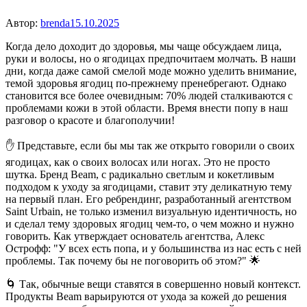
Автор:
brenda
15.10.2025
Когда дело доходит до здоровья, мы чаще обсуждаем лица,
руки и волосы, но о ягодицах предпочитаем молчать. В наши
дни, когда даже самой смелой моде можно уделить внимание,
темой здоровья ягодиц по-прежнему пренебрегают. Однако
становится все более очевидным: 70% людей сталкиваются с
проблемами кожи в этой области. Время внести попу в наш
разговор о красоте и благополучии!
✋ Представьте, если бы мы так же открыто говорили о своих
ягодицах, как о своих волосах или ногах. Это не просто
шутка. Бренд Beam, с радикально светлым и кокетливым
подходом к уходу за ягодицами, ставит эту деликатную тему
на первый план. Его ребрендинг, разработанный агентством
Saint Urbain, не только изменил визуальную идентичность, но
и сделал тему здоровых ягодиц чем-то, о чем можно и нужно
говорить. Как утверждает основатель агентства, Алекс
Острофф: "У всех есть попа, и у большинства из нас есть с ней
проблемы. Так почему бы не поговорить об этом?" 🌟
🌀 Так, обычные вещи ставятся в совершенно новый контекст.
Продукты Beam варьируются от ухода за кожей до решения