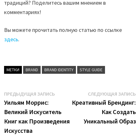
традиций? Поделитесь вашим мнением в
комментариях!
Вы можете прочитать полную статью по ссылке
здесь
.
МЕТКИ
BRAND
BRAND IDENTITY
STYLE GUIDE
Навигация
Предыдущая
С
ПРЕДЫДУЩАЯ ЗАПИСЬ
СЛЕДУЮЩАЯ ЗАПИСЬ
запись:
з
Уильям Моррис:
Креативный Брендинг:
по
Великий Искуситель
Как Создать
записям
Книг как Произведения
Уникальный Образ
Искусства