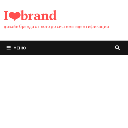
Перейти
I❤️brand
к
содержимому
дизайн бренда от лого до системы идентификации
МЕНЮ