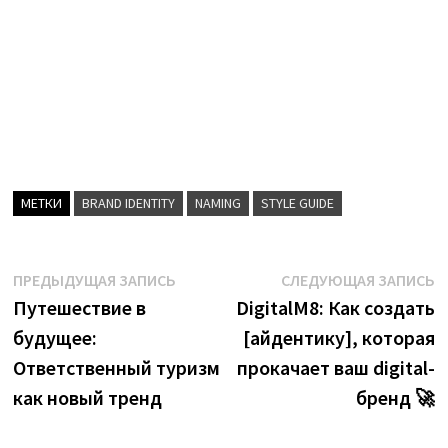
МЕТКИ
BRAND IDENTITY
NAMING
STYLE GUIDE
Навигация
Предыдущая
С
ПРЕДЫДУЩАЯ ЗАПИСЬ
СЛЕДУЮЩАЯ ЗАПИСЬ
запись:
з
Путешествие в
DigitalM8: Как создать
по
будущее:
[айдентику], которая
записям
Ответственный туризм
прокачает ваш digital-
как новый тренд
бренд 🚀