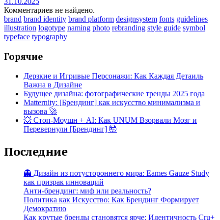
31.10.2025
Комментариев не найдено.
brand
brand identity
brand platform
designsystem
fonts
guidelines
illustration
logotype
naming
photo
rebranding
style guide
symbol
typeface
typography
Горячие
Дерзкие и Игривые Персонажи: Как Каждая Детаиль
Важна в Дизайне
Будущее дизайна: фотографические тренды 2025 года
Matternity: [Брендинг] как искусство минимализма и
вызова 🚀
💥 Стоп-Моушн + AI: Как UNUM Взорвали Мозг и
Перевернули [Брендинг] 🤯
Последние
👻 Дизайн из потустороннего мира: Eames Gauze Study
как призрак инноваций
Анти-брендинг: миф или реальность?
Политика как Искусство: Как Брендинг Формирует
Демократию
Как крутые бренды становятся ярче: Идентичность Cru+