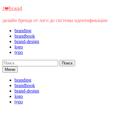
Перейти
I❤️brand
к
содержимому
дизайн бренда от лого до системы идентификации
branding
brandbook
brand-design
logo
typo
Найти:
Меню
branding
brandbook
brand-design
logo
typo