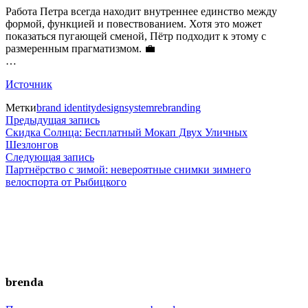
Работа Петра всегда находит внутреннее единство между
формой, функцией и повествованием. Хотя это может
показаться пугающей сменой, Пётр подходит к этому с
размеренным прагматизмом. 💼
…
Источник
Метки
brand identity
designsystem
rebranding
Навигация
Предыдущая
Предыдущая запись
запись:
Скидка Солнца: Бесплатный Мокап Двух Уличных
по
Шезлонгов
Следующая
Следующая запись
записям
запись:
Партнёрство с зимой: невероятные снимки зимнего
велоспорта от Рыбицкого
brenda