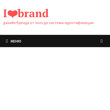
Перейти
I❤️brand
к
содержимому
дизайн бренда от лого до системы идентификации
МЕНЮ