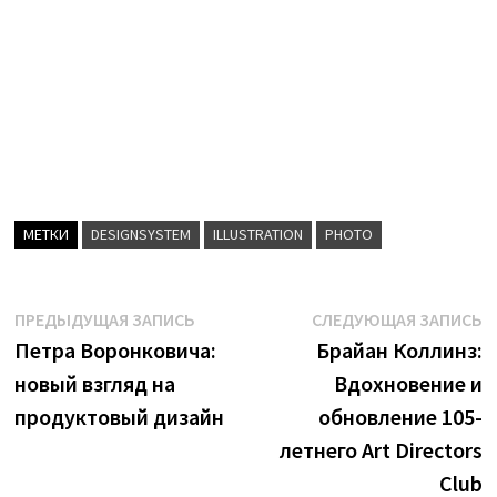
МЕТКИ
DESIGNSYSTEM
ILLUSTRATION
PHOTO
Навигация
Предыдущая
С
ПРЕДЫДУЩАЯ ЗАПИСЬ
СЛЕДУЮЩАЯ ЗАПИСЬ
запись:
з
Петра Воронковича:
Брайан Коллинз:
по
новый взгляд на
Вдохновение и
записям
продуктовый дизайн
обновление 105-
летнего Art Directors
Club