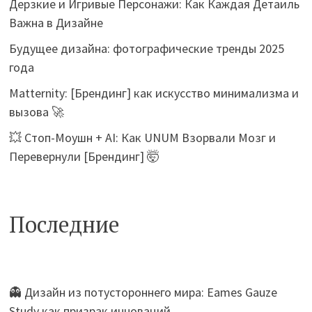
Дерзкие и Игривые Персонажи: Как Каждая Детаиль
Важна в Дизайне
Будущее дизайна: фотографические тренды 2025
года
Matternity: [Брендинг] как искусство минимализма и
вызова 🚀
💥 Стоп-Моушн + AI: Как UNUM Взорвали Мозг и
Перевернули [Брендинг] 🤯
Последние
👻 Дизайн из потустороннего мира: Eames Gauze
Study как призрак инноваций