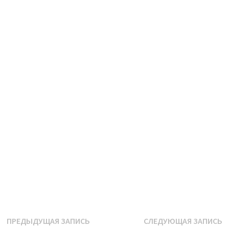
Навигация
Предыдущая
С
ПРЕДЫДУЩАЯ ЗАПИСЬ
СЛЕДУЮЩАЯ ЗАПИСЬ