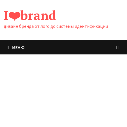
Перейти
I❤️brand
к
содержимому
дизайн бренда от лого до системы идентификации
МЕНЮ