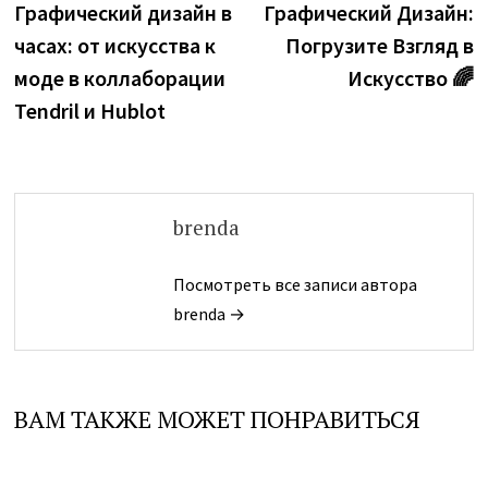
запись:
з
Графический дизайн в
Графический Дизайн:
по
часах: от искусства к
Погрузите Взгляд в
записям
моде в коллаборации
Искусство 🌈
Tendril и Hublot
brenda
Посмотреть все записи автора
brenda →
ВАМ ТАКЖЕ МОЖЕТ ПОНРАВИТЬСЯ