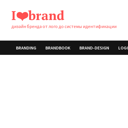
Перейти
I❤️brand
к
содержимому
дизайн бренда от лого до системы идентификации
BRANDING
BRANDBOOK
BRAND-DESIGN
LOG