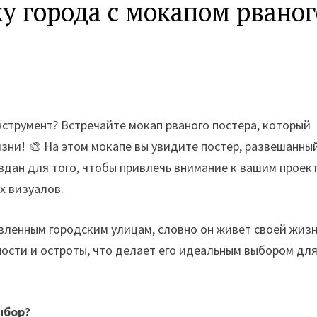
ку города с мокапом рваног
струмент? Встречайте мокап рваного постера, который
зни! 🎨 На этом мокапе вы увидите постер, развешанны
здан для того, чтобы привлечь внимание к вашим проек
х визуалов.
вленным городским улицам, словно он живет своей жиз
ости и остроты, что делает его идеальным выбором дл
ыбор?