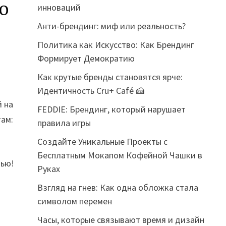
о
инноваций
Анти-брендинг: миф или реальность?
Политика как Искусство: Как Брендинг
Формирует Демократию
Как крутые бренды становятся ярче:
Идентичность Cru+ Café 🍰
й на
FEDDIE: Брендинг, который нарушает
там:
правила игры
Создайте Уникальные Проекты с
Бесплатным Мокапом Кофейной Чашки в
нью!
Руках
я
Взгляд на гнев: Как одна обложка стала
символом перемен
Часы, которые связывают время и дизайн