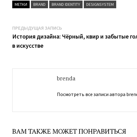
МЕТКИ
BRAND
BRAND IDENTITY
DESIGNSYSTEM
Навигация
Предыдущая
ПРЕДЫДУЩАЯ ЗАПИСЬ
запись:
История дизайна: Чёрный, квир и забытые го
по
в искусстве
записям
brenda
Посмотреть все записи автора bren
ВАМ ТАКЖЕ МОЖЕТ ПОНРАВИТЬСЯ