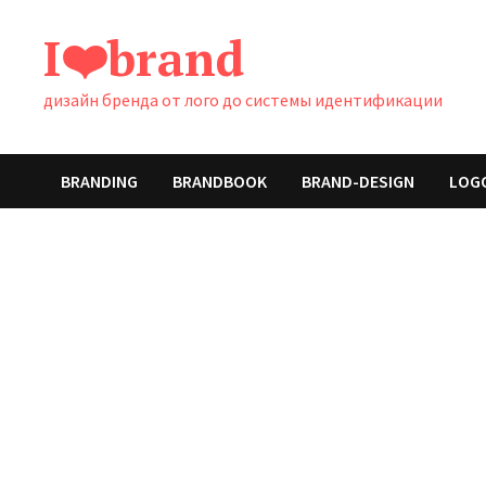
Перейти
I❤️brand
к
содержимому
дизайн бренда от лого до системы идентификации
BRANDING
BRANDBOOK
BRAND-DESIGN
LOG