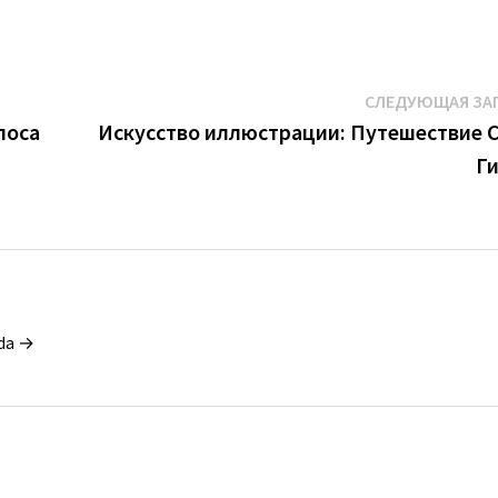
СЛЕДУЮЩАЯ ЗА
лоса
Искусство иллюстрации: Путешествие 
Г
da →