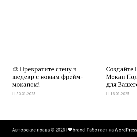
🎨 Превратите стену в
Создайте
шедевр с новым фрейм-
Мокап Под
мокапом!
для Вашег
30.01.2025
16.01.2025
Авторские права © 2026
I❤️brand
. Работает на
WordPres