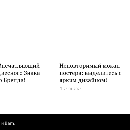
 Впечатляющий
Неповторимый мокап
весного Знака
постера: выделитесь с
о Бренда!
ярким дизайном!
25.01.2025
s
и
Bam
.