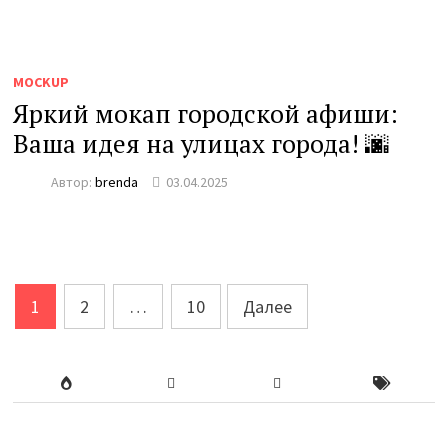
MOCKUP
Яркий мокап городской афиши:
Ваша идея на улицах города! 🌆
Автор:
brenda
03.04.2025
Пагинация
1
2
…
10
Далее
записей