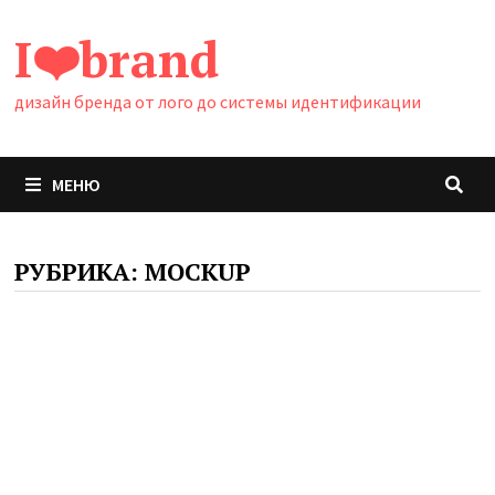
Перейти
I❤️brand
к
содержимому
дизайн бренда от лого до системы идентификации
МЕНЮ
РУБРИКА:
MOCKUP