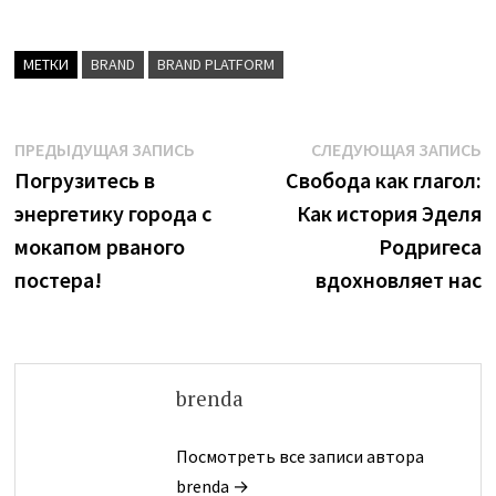
МЕТКИ
BRAND
BRAND PLATFORM
Навигация
Предыдущая
С
ПРЕДЫДУЩАЯ ЗАПИСЬ
СЛЕДУЮЩАЯ ЗАПИСЬ
запись:
з
Погрузитесь в
Свобода как глагол:
по
энергетику города с
Как история Эделя
записям
мокапом рваного
Родригеса
постера!
вдохновляет нас
brenda
Посмотреть все записи автора
brenda →