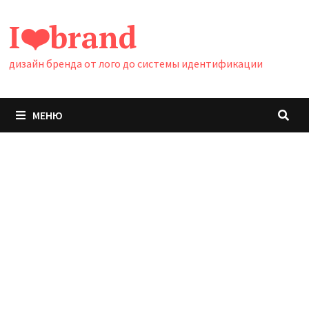
Перейти
I❤️brand
к
содержимому
дизайн бренда от лого до системы идентификации
МЕНЮ