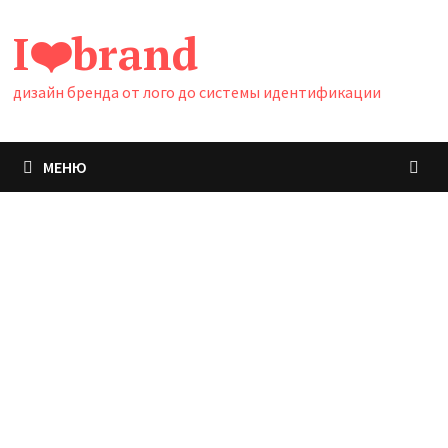
Перейти
I❤️brand
к
содержимому
дизайн бренда от лого до системы идентификации
МЕНЮ