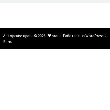
Авторские права © 2026
I❤️brand
. Работает на
WordPress
и
Bam
.