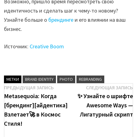
Возможно, пришло время пересмотреть свою
идентичность и сделать шаг к чему-то новому?
Узнайте больше о
брендинге
и его влиянии на ваш
бизнес.
Источник:
Creative Boom
МЕТКИ
BRAND IDENTITY
PHOTO
REBRANDING
Навигация
Предыдущая
С
ПРЕДЫДУЩАЯ ЗАПИСЬ
СЛЕДУЮЩАЯ ЗАПИСЬ
brenda
запись:
з
Metasequoia: Когда
✨ Узнайте о шрифте
по
[брендинг][айдентика]
Awesome Ways —
записям
Посмотреть
Взлетает🚀 в Космос
Лигатурный скрипт
все
Стиля!
записи
автора