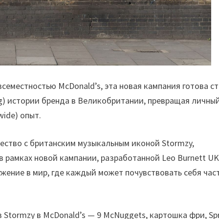
семестностью McDonald’s, эта новая кампания готова ст
) истории бренда в Великобритании, превращая личны
ide) опыт.
ество с британским музыкальным иконой Stormzy,
в рамках новой кампании, разработанной Leo Burnett UK
ружение в мир, где каждый может почувствовать себя час
tormzy в McDonald’s — 9 McNuggets, картошка фри, Spr