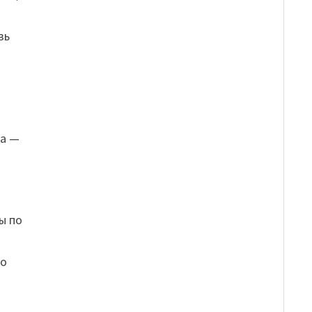
зь
да —
ы по
но