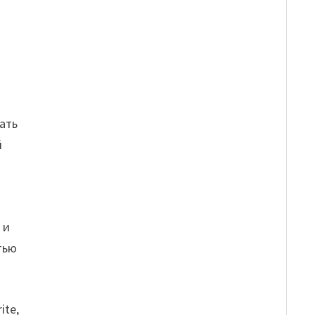
ать
й
 и
тью
ite,