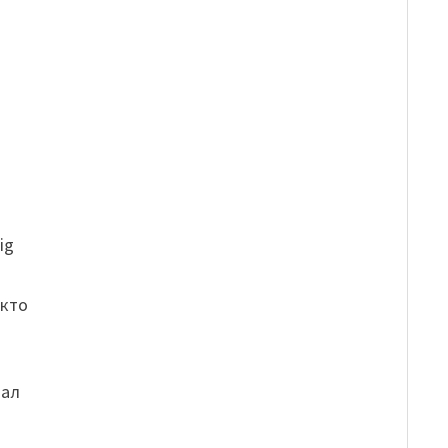
ig
 кто
тал