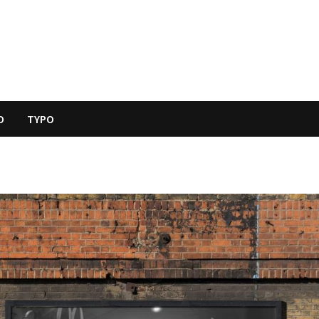
O
TYPO