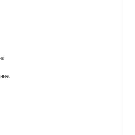
на
ние.