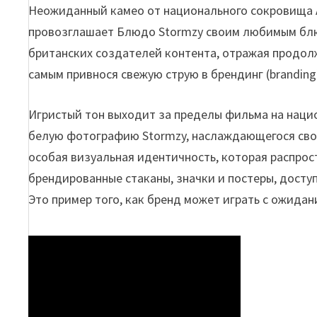
Неожиданный камео от национального сокровища 
провозглашает Блюдо Stormzy своим любимым блю
британских создателей контента, отражая продо
самым привнося свежую струю в брендинг (branding
Игристый тон выходит за пределы фильма на нацио
белую фотографию Stormzy, наслаждающегося сво
особая визуальная идентичность, которая распрост
брендированные стаканы, значки и постеры, досту
Это пример того, как бренд может играть с ожида