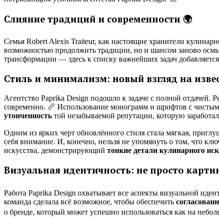
Слияние традиций и современности 🌍
Семья Robert Alexis Traiteur, как настоящие хранители кулинар
возможностью продолжить традиции, но и шансом заново осмыс
трансформации — здесь к списку важнейших задач добавляетс
Стиль и минимализм: новый взгляд на изве
Агентство Paprika Design подошло к задаче с полной отдачей. 
современно. 📏 Использование монограмм и шрифтов с чистым
утонченность
той незабываемой репутации, которую заработал R
Одним из ярких черт обновлённого стиля стала мягкая, приглуш
себя внимание. И, конечно, нельзя не упомянуть о том, что к
искусства, демонстрирующий
тонкие детали кулинарного иск
Визуальная идентичность: не просто картинк
Работа Paprika Design охватывает все аспекты визуальной ид
команда сделала всё возможное, чтобы обеспечить
согласованн
о бренде, который может успешно использоваться как на небол