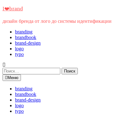
Перейти
I❤️brand
к
содержимому
дизайн бренда от лого до системы идентификации
branding
brandbook
brand-design
logo
typo
Найти:
Меню
branding
brandbook
brand-design
logo
typo