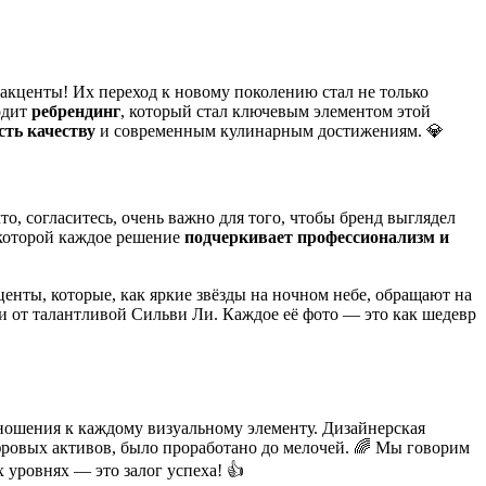
е акценты! Их переход к новому поколению стал не только
одит
ребрендинг
, который стал ключевым элементом этой
ть качеству
и современным кулинарным достижениям. 💎
о, согласитесь, очень важно для того, чтобы бренд выглядел
 которой каждое решение
подчеркивает профессионализм и
центы, которые, как яркие звёзды на ночном небе, обращают на
ии от талантливой Сильви Ли. Каждое её фото — это как шедевр
тношения к каждому визуальному элементу. Дизайнерская
ровых активов, было проработано до мелочей. 🌈 Мы говорим
х уровнях — это залог успеха! 👍