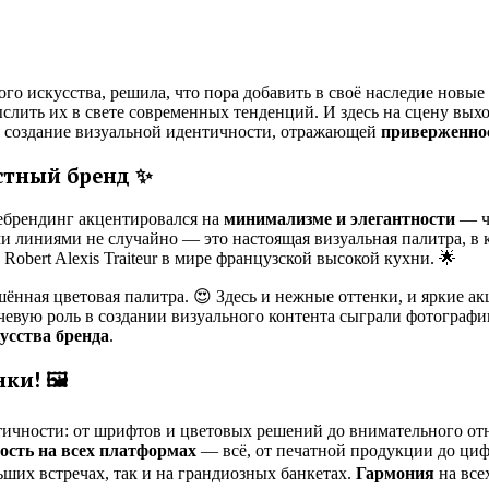
ного искусства, решила, что пора добавить в своё наследие новы
лить их в свете современных тенденций. И здесь на сцену вых
я создание визуальной идентичности, отражающей
приверженнос
стный бренд ✨
Ребрендинг акцентировался на
минимализме и элегантности
— чт
и линиями не случайно — это настоящая визуальная палитра, в
obert Alexis Traiteur в мире французской высокой кухни. 🌟
ённая цветовая палитра. 😍 Здесь и нежные оттенки, и яркие ак
лючевую роль в создании визуального контента сыграли фотограф
усства бренда
.
и! 🖼️
ентичности: от шрифтов и цветовых решений до внимательного о
ость на всех платформах
— всё, от печатной продукции до циф
ьших встречах, так и на грандиозных банкетах.
Гармония
на все