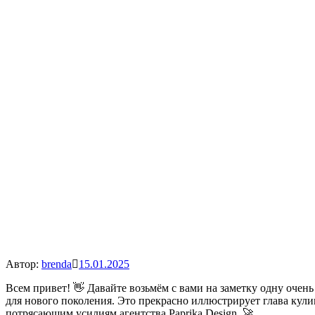
Автор:
brenda
15.01.2025
Всем привет! 👋 Давайте возьмём с вами на заметку одну очен
для нового поколения. Это прекрасно иллюстрирует глава кулин
потрясающим усилиям агентства Paprika Design. 🚀