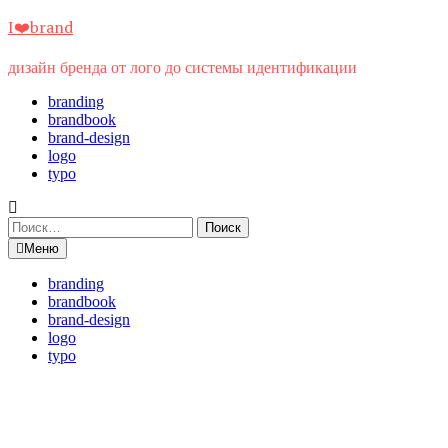
Перейти
I❤️brand
к
содержимому
дизайн бренда от лого до системы идентификации
branding
brandbook
brand-design
logo
typo
Найти:
Меню
branding
brandbook
brand-design
logo
typo