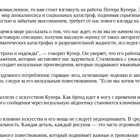
комысленное, то вам стоит взглянуть на работы Питера Купера. 
й мир апокалипсиса и социальных катастроф, поднимая серьёзные
стью и забытым экосознанием, требует от нас нового взгляда н
щемся мире рассказать о том, что нас ждет, если мы не начнем о
а настоящую сенсацию, получив высокую оценку от таких авторит
иматических катастрофах и разрушительной жадности, исследуя 
трахи и надежды", — говорит Купер. Он уверяет, что его работ
жения, которые заставляют нас задуматься. Сталкиваясь с ужа
р создает визуальные произведения, которые подрывают языковые
ездумного потребления: горящие леса, исчезающие ледники и за
, следуя за его визуальным повествованием. "Если мы хотим что
ллели с искусством Купера. Как бренд идет в ногу с временем и
го сообщения через визуальную айдентику становится ключевым
о влияние искусства и его мощь не следует недооценивать. В ср
льность. Каждая деталь, каждый рисунок — это часть огромной 
льного повествования, который поднимает важные и тревожные т