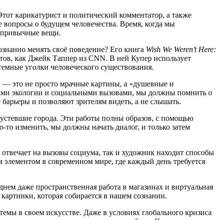
Этот карикатурист и политический комментатор, а также
 вопросы о будущем человечества. Время, когда мы
а привычные вещи.
сознанно менять своё поведение? Его книга
Wish We Weren’t Here:
етов, как Джейк Таппер из CNN. В ней Купер использует
темные уголки человеческого существования.
ы — это не просто мрачные картины, а «душевные и
сами экологии и социальными вызовами, мы должны помнить о
 барьеры и позволяют зрителям видеть, а не слышать.
пустевшие города. Эти работы полны образов, с помощью
-то изменить, мы должны начать диалог, и только затем
 отвечает на вызовы социума, так и художник находит способы
 элементом в современном мире, где каждый день требуется
еднем даже пространственная работа в магазинах и виртуальная
картинки, которая собирается в нашем сознании.
емы в своем искусстве. Даже в условиях глобального кризиса