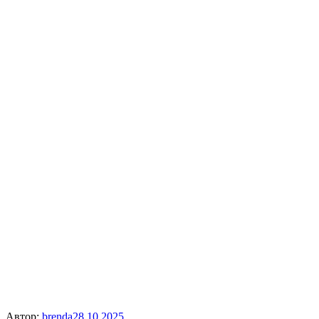
Автор:
brenda
28.10.2025