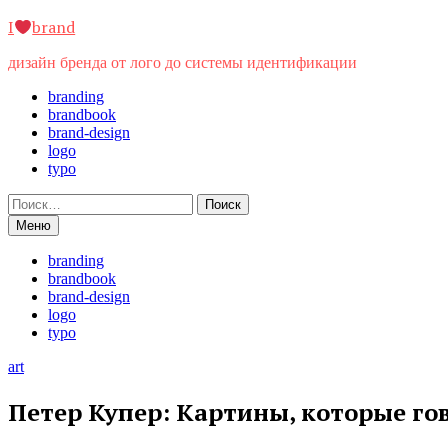
Перейти
I
brand
к
содержимому
дизайн бренда от лого до системы идентификации
branding
brandbook
brand-design
logo
typo
Найти:
Меню
branding
brandbook
brand-design
logo
typo
art
Петер Купер: Картины, которые гов