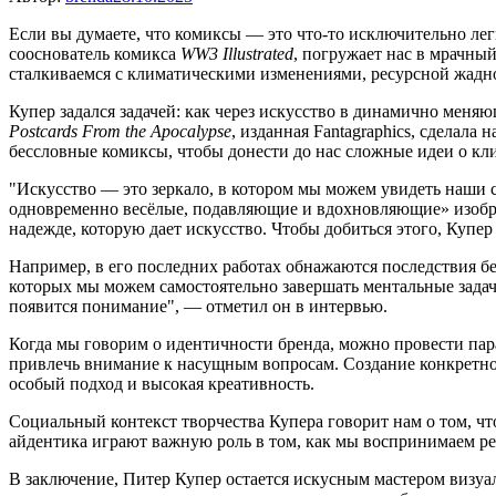
Если вы думаете, что комиксы — это что-то исключительно лег
сооснователь комикса
WW3 Illustrated
, погружает нас в мрачны
сталкиваемся с климатическими изменениями, ресурсной жадно
Купер задался задачей: как через искусство в динамично меняю
Postcards From the Apocalypse
, изданная Fantagraphics, сделал
бессловные комиксы, чтобы донести до нас сложные идеи о кл
"Искусство — это зеркало, в котором мы можем увидеть наши с
одновременно весёлые, подавляющие и вдохновляющие» изобра
надежде, которую дает искусство. Чтобы добиться этого, Купе
Например, в его последних работах обнажаются последствия б
которых мы можем самостоятельно завершать ментальные задачи
появится понимание", — отметил он в интервью.
Когда мы говорим о идентичности бренда, можно провести пара
привлечь внимание к насущным вопросам. Создание конкретно
особый подход и высокая креативность.
Социальный контекст творчества Купера говорит нам о том, чт
айдентика играют важную роль в том, как мы воспринимаем реа
В заключение, Питер Купер остается искусным мастером визуа