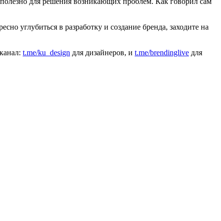
т полезно для решения возникающих проблем. Как говорил сам
есно углубиться в разработку и создание бренда, заходите на
 канал:
t.me/ku_design
для дизайнеров, и
t.me/brendinglive
для