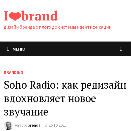
Перейти
I❤️brand
к
содержимому
дизайн бренда от лого до системы идентификации
МЕНЮ
BRANDING
Soho Radio: как редизайн
вдохновляет новое
звучание
Автор:
brenda
26.10.2025