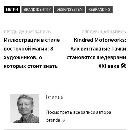
МЕТКИ
BRAND IDENTITY
DESIGNSYSTEM
REBRANDING
Навигация
Предыдущая
С
ПРЕДЫДУЩАЯ ЗАПИСЬ
СЛЕДУЮЩАЯ ЗАПИСЬ
запись:
з
Иллюстрация в стиле
Kindred Motorworks:
по
восточной магии: 8
Как винтажные тачки
записям
художников, о
становятся шедеврами
которых стоит знать
XXI века 🛠️
brenda
Посмотреть все записи автора
brenda →