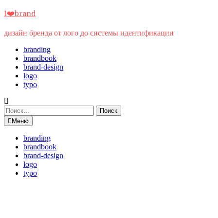
Перейти
I❤️brand
к
содержимому
дизайн бренда от лого до системы идентификации
branding
brandbook
brand-design
logo
typo
Найти:
Меню
branding
brandbook
brand-design
logo
typo