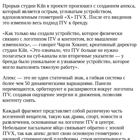
Прорыв студии Kiln в проекте произошел с созданием апекса,
который является острым, угловатым устройством,
вдохновленным геометрией «X» ITVX. После его введения
это изменило весь подход ITV к бренду.
«Как только мы создали устройство, которое физически
связано с логотипом ITV и контентом, все мышление
изменилось», — говорит Чарли Хокинг, креативный директор
студии Kiln. «Это означало, что ITV больше не нужно
полагаться на суб-каналы или вторичные указатели — у
бренда было уникальное и узнаваемое устройство, которое
могло выполнять тяжелую работу».
Апекс — это не один статичный знак, а гибкая система с
более чем 50 динамическими вариациями. Панели
перемещаются, орбитируют и расширяются вокруг логотипа
ITV, создавая ощущение энергии и движения, позволяя
контенту сиять.
Каждый фрагмент представляет собой различную часть
вселенной вещателя, такую как драма, спорт, новости и
развлечения, основанные на логотипе ITV в центре.
Небольшое пасхальное яйцо связывает обратно с эпохой
ITVX, так как апекс делит свою основную геометрию с
иконкой стриминговой платформы, строя непрерывность в