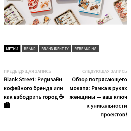
МЕТКИ
BRAND
BRAND IDENTITY
REBRANDING
Навигация
Предыдущая
С
ПРЕДЫДУЩАЯ ЗАПИСЬ
СЛЕДУЮЩАЯ ЗАПИСЬ
запись:
з
Blank Street: Редизайн
Обзор потрясающего
по
кофейного бренда или
мокапа: Рамка в руках
записям
как взбодрить город ☕
женщины — ваш ключ
🏙️
к уникальности
проектов!