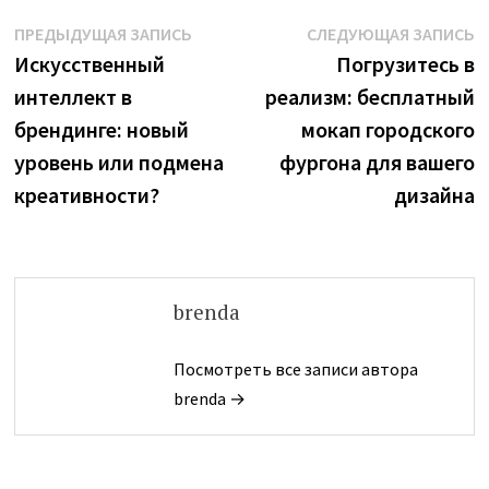
Навигация
Предыдущая
С
ПРЕДЫДУЩАЯ ЗАПИСЬ
СЛЕДУЮЩАЯ ЗАПИСЬ
запись:
з
Искусственный
Погрузитесь в
по
интеллект в
реализм: бесплатный
записям
брендинге: новый
мокап городского
уровень или подмена
фургона для вашего
креативности?
дизайна
brenda
Посмотреть все записи автора
brenda →