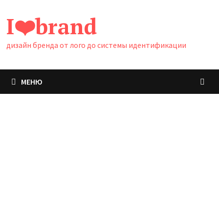
Перейти
I❤️brand
к
содержимому
дизайн бренда от лого до системы идентификации
МЕНЮ