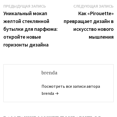
Навигация
Предыдущая
С
ПРЕДЫДУЩАЯ ЗАПИСЬ
СЛЕДУЮЩАЯ ЗАПИСЬ
запись:
з
Уникальный мокап
Как «Pirouette»
по
желтой стеклянной
превращает дизайн в
записям
бутылки для парфюма:
искусство нового
откройте новые
мышления
горизонты дизайна
brenda
Посмотреть все записи автора
brenda →