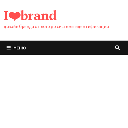
Перейти
I❤️brand
к
содержимому
дизайн бренда от лого до системы идентификации
МЕНЮ