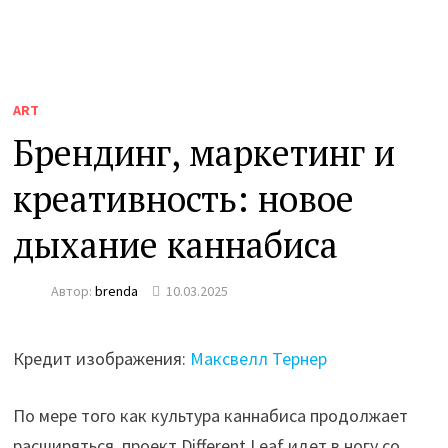
ART
Брендинг, маркетинг и
креативность: новое
дыхание каннабиса
Автор:
brenda
10.03.2025
Кредит изображения:
Максвелл Тернер
По мере того как культура каннабиса продолжает
расширяться, проект Different Leaf идет в ногу со