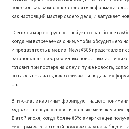
показал, как важно представлять информацию досту
как настоящий мастер своего дела, и запускает но
"Сегодня мир вокруг нас требует от нас более глуб
когда мы встречаемся с ним, чтобы обсудить его 
и предвзятость в медиа, NewsX365 представляет 
заголовки из трех различных новостных источник
готовит три постера на одну и ту же новость, сопос
пытаюсь показать, как отличается подача информ
он.
Эти «живые картины» формируют нашего понимания
художественную ценность, но и вызывая желание з
В этой эпохе, когда более 86% американцев получ
«инструмент», который помогает нам не заблудитьс