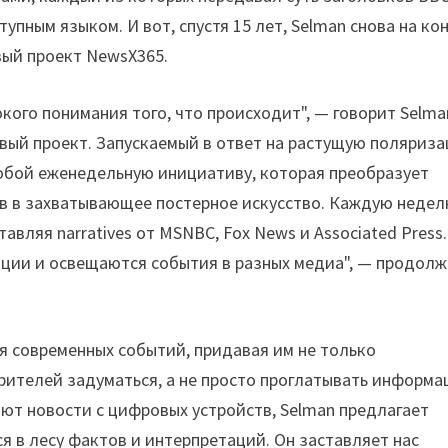
пным языком. И вот, спустя 15 лет, Selman снова на кон
вый проект NewsX365.
окого понимания того, что происходит", — говорит Selma
новый проект. Запускаемый в ответ на растущую поляриз
собой еженедельную инициативу, которая преобразует
ов в захватывающее постерное искусство. Каждую недел
тавляя narratives от MSNBC, Fox News и Associated Press.
ации и освещаются события в разных медиа", — продол
 современных событий, придавая им не только
рителей задуматься, а не просто проглатывать информа
ают новости с цифровых устройств, Selman предлагает
я в лесу фактов и интерпретаций. Он заставляет нас