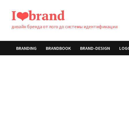
Перейти
I❤️brand
к
содержимому
дизайн бренда от лого до системы идентификации
BRANDING
BRANDBOOK
BRAND-DESIGN
LOG