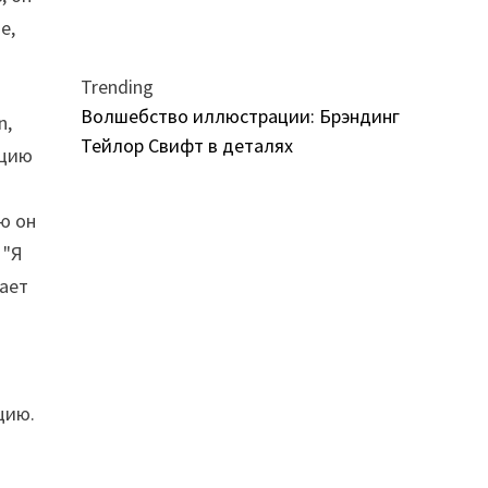
е,
Trending
Волшебство иллюстрации: Брэндинг
n,
Тейлор Свифт в деталях
ацию
ю он
 "Я
жает
цию.