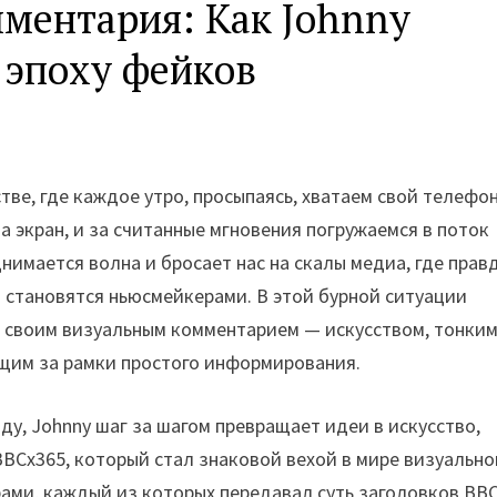
ментария: Как Johnny
в эпоху фейков
ве, где каждое утро, просыпаясь, хватаем свой телефон
на экран, и за считанные мгновения погружаемся в поток
днимается волна и бросает нас на скалы медиа, где прав
 становятся ньюсмейкерами. В этой бурной ситуации
с своим визуальным комментарием — искусством, тонким
им за рамки простого информирования.
ду, Johnny шаг за шагом превращает идеи в искусство,
BCx365, который стал знаковой вехой в мире визуально
ами, каждый из которых передавал суть заголовков BBC