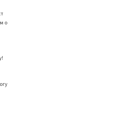
ст
м о
у!
огу