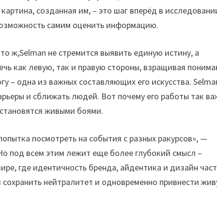
картина, созданная им, – это шаг вперёд в исследовани
возможность самим оценить информацию.
что ж,Selman не стремится выявить единую истину, а
ечь как левую, так и правую стороны, взращивая понима
огу – одна из важных составляющих его искусства. Selma
арьеры и сближать людей. Вот почему его работы так в
 становятся живыми боями.
попытка посмотреть на события с разных ракурсов», —
 Но под всем этим лежит еще более глубокий смысл –
мире, где идентичность бренда, айдентика и дизайн час
я сохранить нейтралитет и одновременно привнести жи