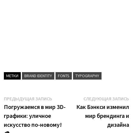
МЕТКИ
BRAND IDENTITY
FONTS
TYPOGRAPHY
Навигация
Предыдущая
С
ПРЕДЫДУЩАЯ ЗАПИСЬ
СЛЕДУЮЩАЯ ЗАПИСЬ
запись:
з
Погружаемся в мир 3D-
Как Бэнкси изменил
по
графики: уличное
мир брендинга и
записям
искусство по-новому!
дизайна
🎨