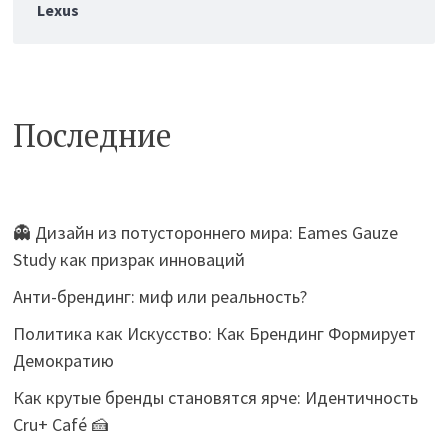
Последние
👻 Дизайн из потустороннего мира: Eames Gauze
Study как призрак инноваций
Анти-брендинг: миф или реальность?
Политика как Искусство: Как Брендинг Формирует
Демократию
Как крутые бренды становятся ярче: Идентичность
Cru+ Café 🍰
FEDDIE: Брендинг, который нарушает правила игры
Создайте Уникальные Проекты с Бесплатным
Мокапом Кофейной Чашки в Руках