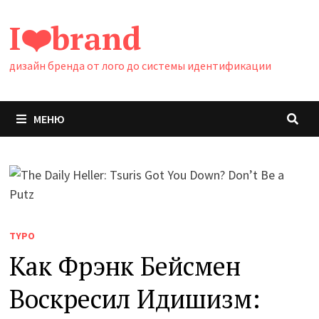
Перейти
I❤️brand
к
содержимому
дизайн бренда от лого до системы идентификации
МЕНЮ
TYPO
Как Фрэнк Бейсмен
Воскресил Идишизм: