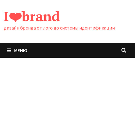
Перейти
I❤️brand
к
содержимому
дизайн бренда от лого до системы идентификации
МЕНЮ