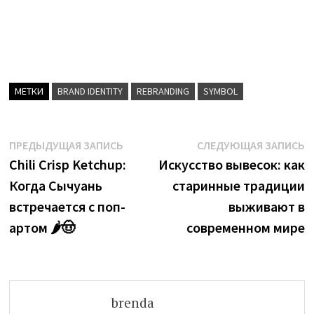
МЕТКИ
BRAND IDENTITY
REBRANDING
SYMBOL
Навигация
Предыдущая
С
ПРЕДЫДУЩАЯ ЗАПИСЬ
СЛЕДУЮЩАЯ ЗАПИСЬ
запись:
з
Chili Crisp Ketchup:
Искусство вывесок: как
по
Когда Сычуань
старинные традиции
записям
встречается с поп-
выживают в
артом 🌶️🤠
современном мире
brenda