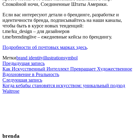
Спокойной ночи, Соединенные Штаты Америки.
Если вас интересуют детали о брендинге, разработке и
идентичности бренда, подписывайтесь на наши каналы,
чтобы быть в курсе новых тенденций:
t.me/ku_design – для дизайнеров
t.me/brendinglive – ежедневные кейсы по брендингу.
Подробности об почтовых марках здесь
.
Метки
brand identity
illustration
symbol
Навигация
Предыдущая
Предыдущая запись
запись:
Как Искусственный Интеллект Превращает Художественное
по
Вдохновение в Реальность
Следующая
Следующая запись
записям
запись:
Когда кебабы становятся искусством: уникальный подход
Waitrose
brenda