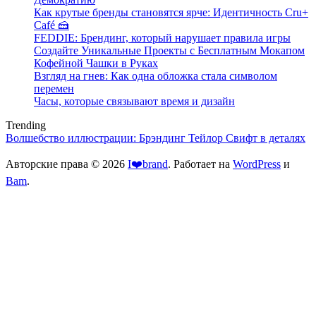
Как крутые бренды становятся ярче: Идентичность Cru+
Café 🍰
FEDDIE: Брендинг, который нарушает правила игры
Создайте Уникальные Проекты с Бесплатным Мокапом
Кофейной Чашки в Руках
Взгляд на гнев: Как одна обложка стала символом
перемен
Часы, которые связывают время и дизайн
Trending
Волшебство иллюстрации: Брэндинг Тейлор Свифт в деталях
Авторские права © 2026
I❤️brand
. Работает на
WordPress
и
Bam
.