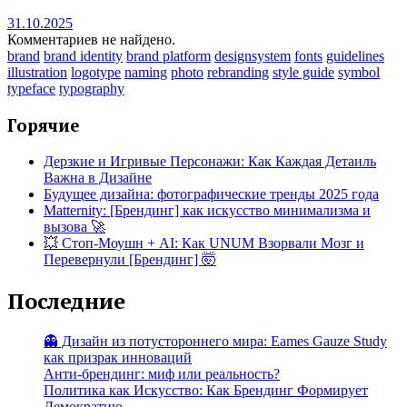
31.10.2025
Комментариев не найдено.
brand
brand identity
brand platform
designsystem
fonts
guidelines
illustration
logotype
naming
photo
rebranding
style guide
symbol
typeface
typography
Горячие
Дерзкие и Игривые Персонажи: Как Каждая Детаиль
Важна в Дизайне
Будущее дизайна: фотографические тренды 2025 года
Matternity: [Брендинг] как искусство минимализма и
вызова 🚀
💥 Стоп-Моушн + AI: Как UNUM Взорвали Мозг и
Перевернули [Брендинг] 🤯
Последние
👻 Дизайн из потустороннего мира: Eames Gauze Study
как призрак инноваций
Анти-брендинг: миф или реальность?
Политика как Искусство: Как Брендинг Формирует
Демократию