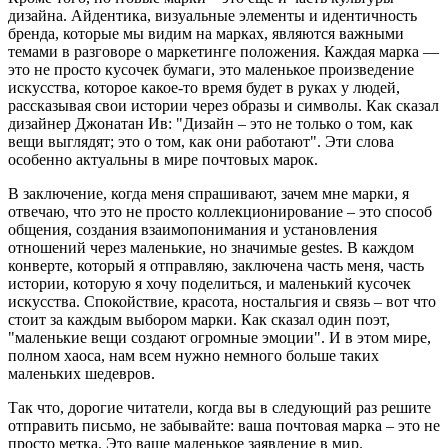
дизайна. Айдентика, визуальные элементы и идентичность
бренда, которые мы видим на марках, являются важными
темами в разговоре о маркетинге положения. Каждая марка —
это не просто кусочек бумаги, это маленькое произведение
искусства, которое какое-то время будет в руках у людей,
рассказывая свои истории через образы и символы. Как сказал
дизайнер Джонатан Ив: "Дизайн – это не только о том, как
вещи выглядят; это о том, как они работают". Эти слова
особенно актуальны в мире почтовых марок.
В заключение, когда меня спрашивают, зачем мне марки, я
отвечаю, что это не просто коллекционирование – это способ
общения, создания взаимопонимания и установления
отношений через маленькие, но значимые gestes. В каждом
конверте, который я отправляю, заключена часть меня, часть
истории, которую я хочу поделиться, и маленький кусочек
искусства. Спокойствие, красота, ностальгия и связь – вот что
стоит за каждым выбором марки. Как сказал один поэт,
"маленькие вещи создают огромные эмоции". И в этом мире,
полном хаоса, нам всем нужно немного больше таких
маленьких шедевров.
Так что, дорогие читатели, когда вы в следующий раз решите
отправить письмо, не забывайте: ваша почтовая марка – это не
просто метка. Это ваше маленькое заявление в мир.