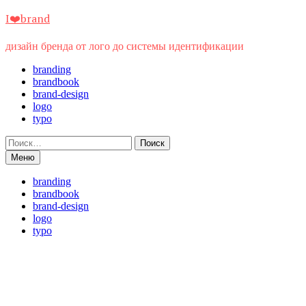
Перейти
I❤️brand
к
содержимому
дизайн бренда от лого до системы идентификации
branding
brandbook
brand-design
logo
typo
Найти:
Меню
branding
brandbook
brand-design
logo
typo