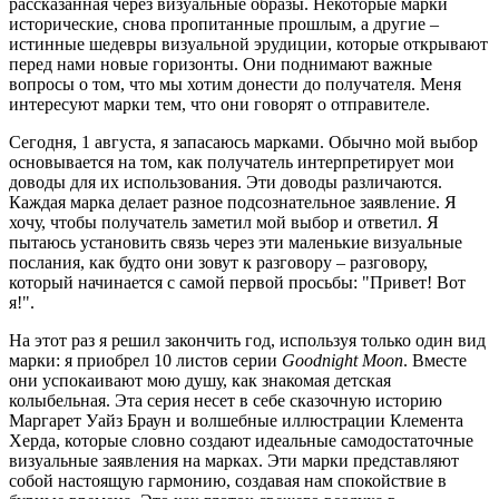
рассказанная через визуальные образы. Некоторые марки
исторические, снова пропитанные прошлым, а другие –
истинные шедевры визуальной эрудиции, которые открывают
перед нами новые горизонты. Они поднимают важные
вопросы о том, что мы хотим донести до получателя. Меня
интересуют марки тем, что они говорят о отправителе.
Сегодня, 1 августа, я запасаюсь марками. Обычно мой выбор
основывается на том, как получатель интерпретирует мои
доводы для их использования. Эти доводы различаются.
Каждая марка делает разное подсознательное заявление. Я
хочу, чтобы получатель заметил мой выбор и ответил. Я
пытаюсь установить связь через эти маленькие визуальные
послания, как будто они зовут к разговору – разговору,
который начинается с самой первой просьбы: "Привет! Вот
я!".
На этот раз я решил закончить год, используя только один вид
марки: я приобрел 10 листов серии
Goodnight Moon
. Вместе
они успокаивают мою душу, как знакомая детская
колыбельная. Эта серия несет в себе сказочную историю
Маргарет Уайз Браун и волшебные иллюстрации Клемента
Херда, которые словно создают идеальные самодостаточные
визуальные заявления на марках. Эти марки представляют
собой настоящую гармонию, создавая нам спокойствие в