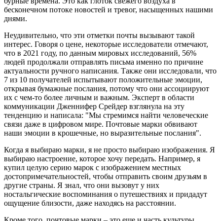
бурные времена. Это как глоток свежего воздуха в
бесконечном потоке новостей и тревог, насыщенных нашими
днями.
Неудивительно, что эти отметки почты вызывают такой
интерес. Говоря о цене, некоторые исследователи отмечают,
что в 2021 году, по данным мировых исследований, 56%
людей продолжали отправлять письма именно по причине
актуальности ручного написания. Также они исследовали, что
7 из 10 получателей испытывают положительные эмоции,
открывая бумажные послания, потому что они ассоциируют
их с чем-то более личным и важным. Эксперт в области
коммуникации Дженнифер Срейдер взглянула на эту
тенденцию и написала: "Мы стремимся найти человеческие
связи даже в цифровом мире. Почтовые марки обвивают
наши эмоции в крошечные, но выразительные послания".
Когда я выбираю марки, я не просто выбираю изображения. Я
выбираю настроение, которое хочу передать. Например, я
купил целую серию марок с изображением местных
достопримечательностей, чтобы отправить своим друзьям в
другие страны. Я знал, что они вызовут у них
ностальгические воспоминания о путешествиях и придадут
ощущение близости, даже находясь на расстоянии.
Кроме того, почтовые марки – это еще и часть культуры