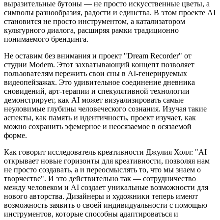
выразительные бутоны — не просто искусственные цветы, а
символы разнообразия, радости и единства. В этом проекте AI
становится не просто инструментом, а катализатором
культурного диалога, расширяя рамки традиционно
понимаемого брендинга.
Не оставим без внимания и проект "Dream Recorder" от
студии Modem. Этот захватывающий концепт позволяет
пользователям пережить свои сны в AI-генерируемых
видеопейзажах. Это удивительное соединение дневника
сновидений, арт-терапии и спекулятивной технологии
демонстрирует, как AI может визуализировать самые
неуловимые глубины человеческого сознания. Изучая такие
аспекты, как память и идентичность, проект изучает, как
можно сохранить эфемерное и неосязаемое в осязаемой
форме.
Как говорит исследователь креативности Джулия Холл: "AI
открывает новые горизонты для креативности, позволяя нам
не просто создавать, а и переосмыслять то, что мы знаем о
творчестве". И это действительно так — сотрудничество
между человеком и AI создает уникальные возможности для
нового авторства. Дизайнеры и художники теперь имеют
возможность заявить о своей индивидуальности с помощью
инструментов, которые способны адаптироваться и