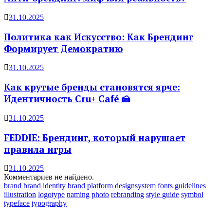
31.10.2025
Политика как Искусство: Как Брендинг
Формирует Демократию
31.10.2025
Как крутые бренды становятся ярче:
Идентичность Cru+ Café 🍰
31.10.2025
FEDDIE: Брендинг, который нарушает
правила игры
31.10.2025
Комментариев не найдено.
brand
brand identity
brand platform
designsystem
fonts
guidelines
illustration
logotype
naming
photo
rebranding
style guide
symbol
typeface
typography