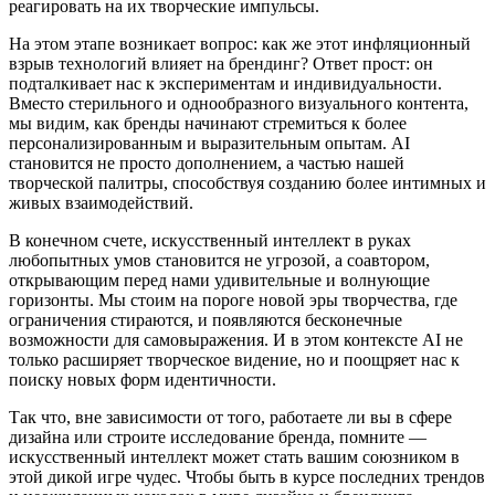
реагировать на их творческие импульсы.
На этом этапе возникает вопрос: как же этот инфляционный
взрыв технологий влияет на брендинг? Ответ прост: он
подталкивает нас к экспериментам и индивидуальности.
Вместо стерильного и однообразного визуального контента,
мы видим, как бренды начинают стремиться к более
персонализированным и выразительным опытам. AI
становится не просто дополнением, а частью нашей
творческой палитры, способствуя созданию более интимных и
живых взаимодействий.
В конечном счете, искусственный интеллект в руках
любопытных умов становится не угрозой, а соавтором,
открывающим перед нами удивительные и волнующие
горизонты. Мы стоим на пороге новой эры творчества, где
ограничения стираются, и появляются бесконечные
возможности для самовыражения. И в этом контексте AI не
только расширяет творческое видение, но и поощряет нас к
поиску новых форм идентичности.
Так что, вне зависимости от того, работаете ли вы в сфере
дизайна или строите исследование бренда, помните —
искусственный интеллект может стать вашим союзником в
этой дикой игре чудес. Чтобы быть в курсе последних трендов