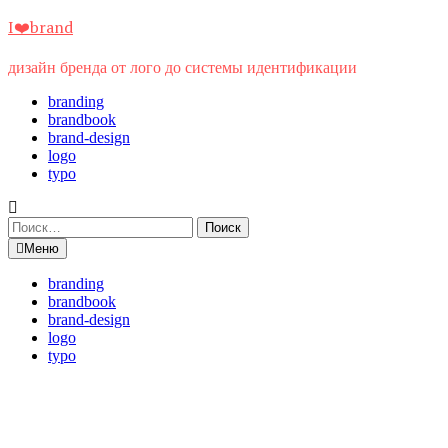
Перейти
I❤️brand
к
содержимому
дизайн бренда от лого до системы идентификации
branding
brandbook
brand-design
logo
typo
Найти:
Меню
branding
brandbook
brand-design
logo
typo