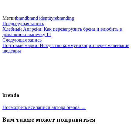
Метки
brand
brand identity
rebranding
Навигация
Предыдущая
Предыдущая запись
запись:
Хлебный Апгрейд: Как перезагрузить бренд и влюбить в
по
домашнюю выпечку 🍞
Следующая
Следующая запись
записям
запись:
Почтовые марки: Искусство коммуникации через маленькие
шедевры
brenda
Посмотреть все записи автора brenda →
Вам также может понравиться