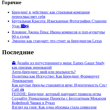
Горячие
Брендинг в действии: как страховая компания
переосмысляет себя
Брутальная Красота: Изысканные Фотографии Станции
Удзи 🏙️📸
Влияние Джона Пека: Икона комиксов и поп-культуры
60-х годов
Эмоции как стандарт: что стоит за брендингом Lexus
Последние
👻 Дизайн из потустороннего мира: Eames Gauze Study
как призрак инноваций
Анти-брендинг: миф или реальность?
Политика как Искусство: Как Брендинг Формирует
Демократию
Как крутые бренды становятся ярче: Идентичность Cru+
Café 🍰
FEDDIE: Брендинг, который нарушает правила игры
Создайте Уникальные Проекты с Бесплатным Мокапом
Кофейной Чашки в Руках
Взгляд на гнев: Как одна обложка стала символом