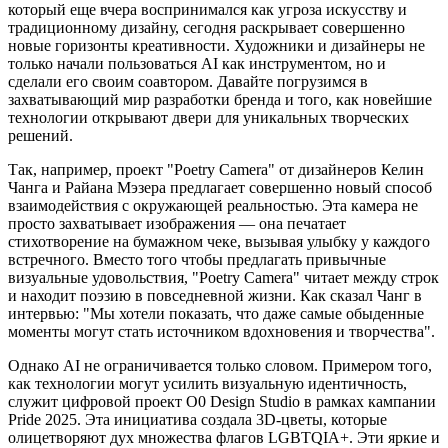
который еще вчера воспринимался как угроза искусству и
традиционному дизайну, сегодня раскрывает совершенно
новые горизонты креативности. Художники и дизайнеры не
только начали пользоваться AI как инструментом, но и
сделали его своим соавтором. Давайте погрузимся в
захватывающий мир разработки бренда и того, как новейшие
технологии открывают двери для уникальных творческих
решений.
Так, например, проект "Poetry Camera" от дизайнеров Келин
Чанга и Райана Мэзера предлагает совершенно новый способ
взаимодействия с окружающей реальностью. Эта камера не
просто захватывает изображения — она печатает
стихотворение на бумажном чеке, вызывая улыбку у каждого
встречного. Вместо того чтобы предлагать привычные
визуальные удовольствия, "Poetry Camera" читает между строк
и находит поэзию в повседневной жизни. Как сказал Чанг в
интервью: "Мы хотели показать, что даже самые обыденные
моменты могут стать источником вдохновения и творчества".
Однако AI не ограничивается только словом. Примером того,
как технологии могут усилить визуальную идентичность,
служит цифровой проект O0 Design Studio в рамках кампании
Pride 2025. Эта инициатива создала 3D-цветы, которые
олицетворяют дух множества флагов LGBTQIA+. Эти яркие и