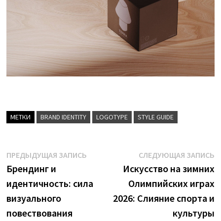
МЕТКИ
BRAND IDENTITY
LOGOTYPE
STYLE GUIDE
Навигация
Предыдущая
С
ПРЕДЫДУЩАЯ ЗАПИСЬ
СЛЕДУЮЩАЯ ЗАПИСЬ
запись:
з
Брендинг и
Искусство на зимних
по
идентичность: сила
Олимпийских играх
записям
визуального
2026: Слияние спорта и
повествования
культуры