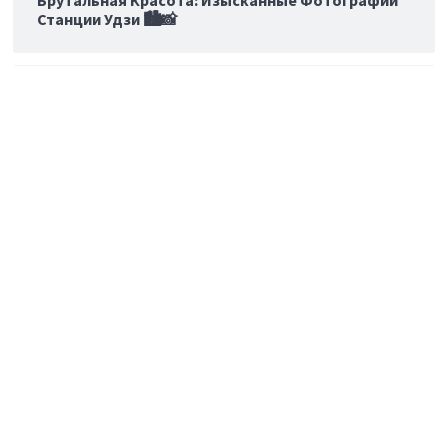
Станции Удзи 🏙️📸
Влияние Джона Пека: Икона комиксов и поп-
культуры 60-х годов
Эмоции как стандарт: что стоит за брендингом
Lexus
Последние
👻 Дизайн из потустороннего мира: Eames Gauze