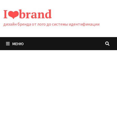
Перейти
I❤️brand
к
содержимому
дизайн бренда от лого до системы идентификации
МЕНЮ