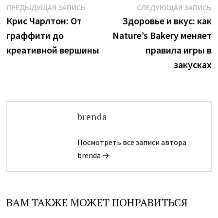
Навигация
Предыдущая
С
ПРЕДЫДУЩАЯ ЗАПИСЬ
СЛЕДУЮЩАЯ ЗАПИСЬ
запись:
з
Крис Чарлтон: От
Здоровье и вкус: как
по
граффити до
Nature’s Bakery меняет
записям
креативной вершины
правила игры в
закусках
brenda
Посмотреть все записи автора
brenda →
ВАМ ТАКЖЕ МОЖЕТ ПОНРАВИТЬСЯ