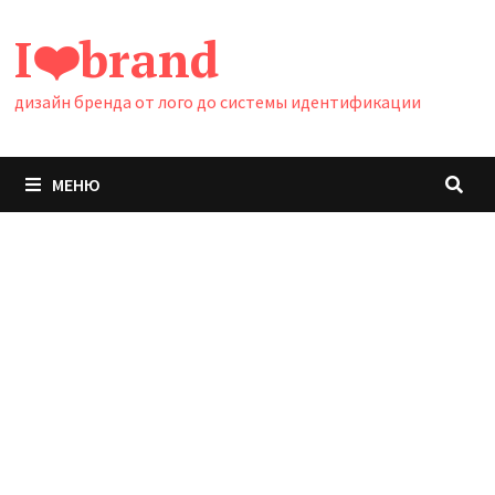
Перейти
I❤️brand
к
содержимому
дизайн бренда от лого до системы идентификации
МЕНЮ