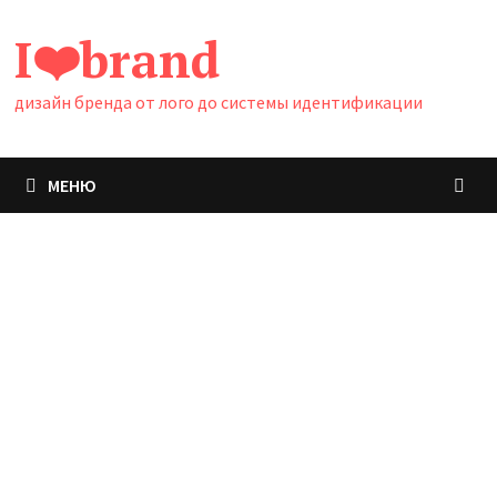
Перейти
I❤️brand
к
содержимому
дизайн бренда от лого до системы идентификации
МЕНЮ