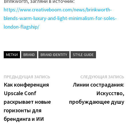
Brinkworth, загляни в источник:
https://www.creativeboom.com/news/brinkworth-
blends-warm-luxury-and-light-minimalism-for-soles-
london-flagship/
МЕТКИ
BRAND
BRAND IDENTITY
STYLE GUIDE
Навигация
Предыдущая
С
ПРЕДЫДУЩАЯ ЗАПИСЬ
СЛЕДУЮЩАЯ ЗАПИСЬ
запись:
з
Как конференция
Линии сострадания:
по
Upscale Conf
Искусство,
записям
раскрывает новые
пробуждающее душу
горизонты для
брендинга и ИИ