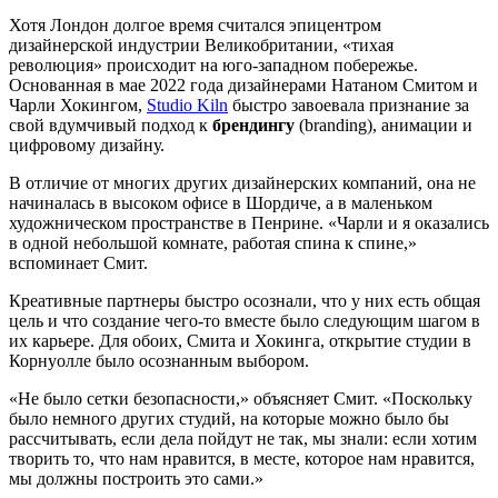
Хотя Лондон долгое время считался эпицентром
дизайнерской индустрии Великобритании, «тихая
революция» происходит на юго-западном побережье.
Основанная в мае 2022 года дизайнерами Натаном Смитом и
Чарли Хокингом,
Studio Kiln
быстро завоевала признание за
свой вдумчивый подход к
брендингу
(branding), анимации и
цифровому дизайну.
В отличие от многих других дизайнерских компаний, она не
начиналась в высоком офисе в Шордиче, а в маленьком
художническом пространстве в Пенрине. «Чарли и я оказались
в одной небольшой комнате, работая спина к спине,»
вспоминает Смит.
Креативные партнеры быстро осознали, что у них есть общая
цель и что создание чего-то вместе было следующим шагом в
их карьере. Для обоих, Смита и Хокинга, открытие студии в
Корнуолле было осознанным выбором.
«Не было сетки безопасности,» объясняет Смит. «Поскольку
было немного других студий, на которые можно было бы
рассчитывать, если дела пойдут не так, мы знали: если хотим
творить то, что нам нравится, в месте, которое нам нравится,
мы должны построить это сами.»