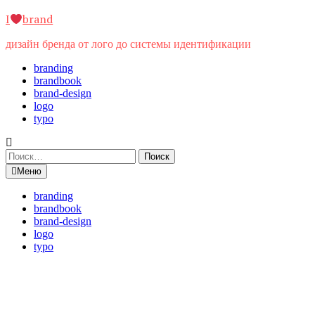
Перейти
I
brand
к
содержимому
дизайн бренда от лого до системы идентификации
branding
brandbook
brand-design
logo
typo
Найти:
Меню
branding
brandbook
brand-design
logo
typo