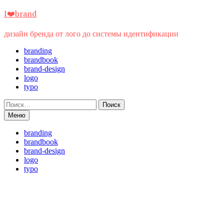
Перейти
I❤️brand
к
содержимому
дизайн бренда от лого до системы идентификации
branding
brandbook
brand-design
logo
typo
Найти:
Меню
branding
brandbook
brand-design
logo
typo