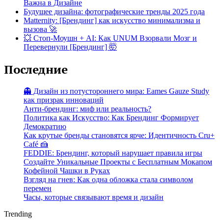
Важна в Дизайне
Будущее дизайна: фотографические тренды 2025 года
Matternity: [Брендинг] как искусство минимализма и
вызова 🚀
💥 Стоп-Моушн + AI: Как UNUM Взорвали Мозг и
Перевернули [Брендинг] 🤯
Последние
👻 Дизайн из потустороннего мира: Eames Gauze Study
как призрак инноваций
Анти-брендинг: миф или реальность?
Политика как Искусство: Как Брендинг Формирует
Демократию
Как крутые бренды становятся ярче: Идентичность Cru+
Café 🍰
FEDDIE: Брендинг, который нарушает правила игры
Создайте Уникальные Проекты с Бесплатным Мокапом
Кофейной Чашки в Руках
Взгляд на гнев: Как одна обложка стала символом
перемен
Часы, которые связывают время и дизайн
Trending