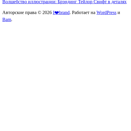
Волшебство иллюстрации: Брэндинг Тейлор Свифт в деталях
Авторские права © 2026
I❤️brand
. Работает на
WordPress
и
Bam
.