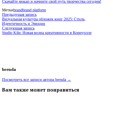
Скачайте мокап и начните свой путь творчества сегодня!
Метки
brand
brand platform
Навигация
Предыдущая
Предыдущая запись
запись:
Визуальная культура обложек книг 2025: Стиль,
по
Идентичность и Эмоции
Следующая
Следующая запись
записям
запись:
Studio Kiln: Новая волна креативности в Корнуолле
brenda
Посмотреть все записи автора brenda →
Вам также может понравиться