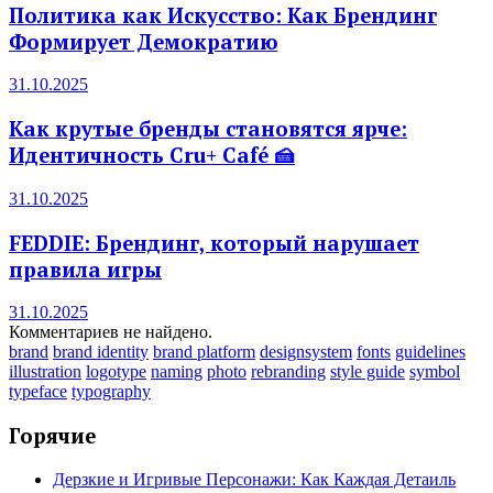
Политика как Искусство: Как Брендинг
Формирует Демократию
31.10.2025
Как крутые бренды становятся ярче:
Идентичность Cru+ Café 🍰
31.10.2025
FEDDIE: Брендинг, который нарушает
правила игры
31.10.2025
Комментариев не найдено.
brand
brand identity
brand platform
designsystem
fonts
guidelines
illustration
logotype
naming
photo
rebranding
style guide
symbol
typeface
typography
Горячие
Дерзкие и Игривые Персонажи: Как Каждая Детаиль