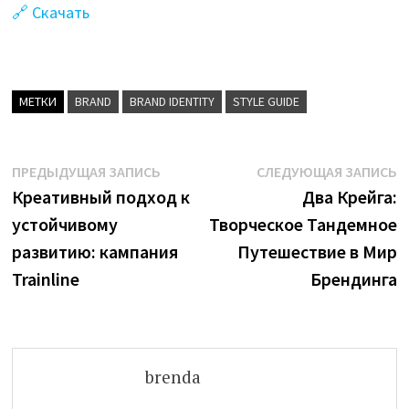
🔗 Скачать
МЕТКИ
BRAND
BRAND IDENTITY
STYLE GUIDE
Навигация
Предыдущая
С
ПРЕДЫДУЩАЯ ЗАПИСЬ
СЛЕДУЮЩАЯ ЗАПИСЬ
запись:
з
Креативный подход к
Два Крейга:
по
устойчивому
Творческое Тандемное
записям
развитию: кампания
Путешествие в Мир
Trainline
Брендинга
brenda