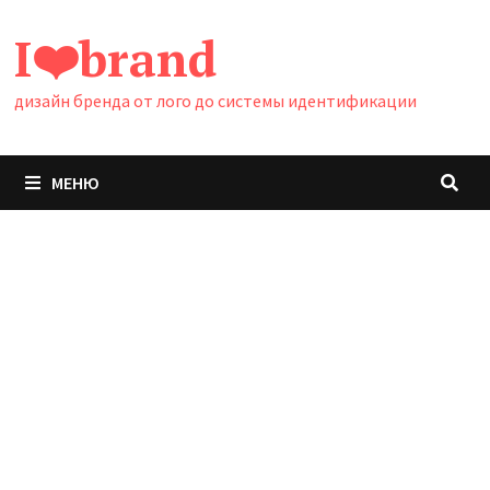
Перейти
I❤️brand
к
содержимому
дизайн бренда от лого до системы идентификации
МЕНЮ