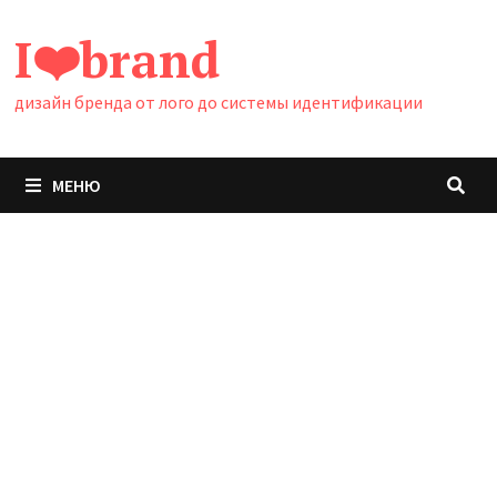
Перейти
I❤️brand
к
содержимому
дизайн бренда от лого до системы идентификации
МЕНЮ