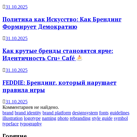
31.10.2025
Политика как Искусство: Как Брендинг
Формирует Демократию
31.10.2025
Как крутые бренды становятся ярче:
Идентичность Cru+ Café
31.10.2025
FEDDIE: Брендинг, который нарушает
правила игры
31.10.2025
Комментариев не найдено.
brand
brand identity
brand platform
designsystem
fonts
guidelines
illustration
logotype
naming
photo
rebranding
style guide
symbol
typeface
typography
Горячие