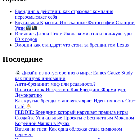
Брендинг в действии: как страховая компания
переосмысляет себя
Брутальная Красота: Изысканные Фотографии Станции
Удзи
Влияние Джона Пека: Икона комиксов и поп-культуры
60-х годов
Эмоции как стандарт: что стоит за брендингом Lexus
Последние
Дизайн из потустороннего мира: Eames Gauze Study
как призрак инноваций
Анти-брендинг: миф или реальность?
Политика как Искусство: Как Брендинг Формирует
Демократию
Как крутые бренды становятся ярче: Идентичность Cru+
Café
FEDDIE: Брендинг, который нарушает правила игры
Создайте Уникальные Проекты с Бесплатным Мокапом
Кофейной Чашки в Руках
Взгляд на гнев: Как одна обложка стала символом
перемен