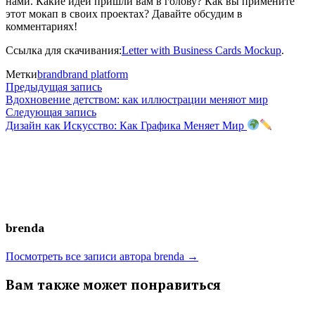
нами. Какие идеи пришли вам в голову? Как вы примените
этот мокап в своих проектах? Давайте обсудим в
комментариях!
Ссылка для скачивания:
Letter with Business Cards Mockup
.
Метки
brand
brand platform
Навигация
Предыдущая
Предыдущая запись
запись:
Вдохновение детством: как иллюстрации меняют мир
по
Следующая
Следующая запись
запись:
Дизайн как Искусство: Как Графика Меняет Мир
записям
brenda
Посмотреть все записи автора brenda →
Вам также может понравиться