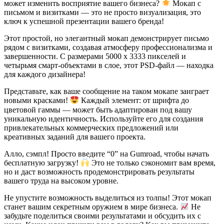
может изменить восприятие вашего бизнеса?
Мокап с
письмом и визитками — это не просто визуализация, это
ключ к успешной презентации вашего бренда!
Этот простой, но элегантный мокап демонстрирует письмо
рядом с визитками, создавая атмосферу профессионализма и
завершенности. С размерами 5000 x 3333 пикселей и
четырьмя смарт-объектами в слое, этот PSD-файл — находка
для каждого дизайнера!
Представьте, как ваше сообщение на таком мокапе заиграет
новыми красками!
Каждый элемент: от шрифта до
цветовой гаммы — может быть адаптирован под вашу
уникальную идентичность. Используйте его для создания
привлекательных коммерческих предложений или
креативных заданий для вашего проекта.
Алло, сэмпл! Просто введите “0” на Gumroad, чтобы начать
бесплатную загрузку!
Это не только сэкономит вам время,
но и даст возможность продемонстрировать результаты
вашего труда на высоком уровне.
Не упустите возможность выделиться из толпы! Этот мокап
станет вашим секретным оружием в мире бизнеса.
Не
забудьте поделиться своими результатами и обсудить их с