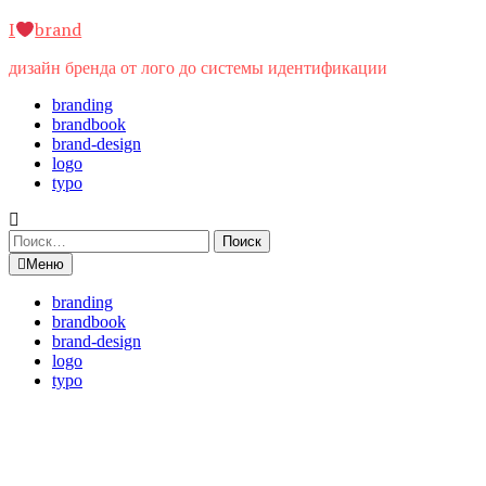
Перейти
I
brand
к
содержимому
дизайн бренда от лого до системы идентификации
branding
brandbook
brand-design
logo
typo
Найти:
Меню
branding
brandbook
brand-design
logo
typo