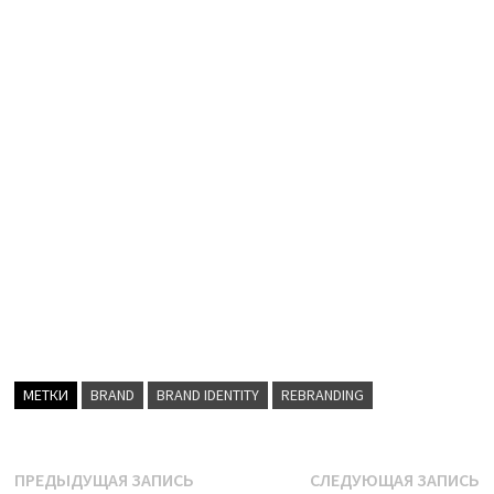
МЕТКИ
BRAND
BRAND IDENTITY
REBRANDING
Навигация
Предыдущая
С
ПРЕДЫДУЩАЯ ЗАПИСЬ
СЛЕДУЮЩАЯ ЗАПИСЬ