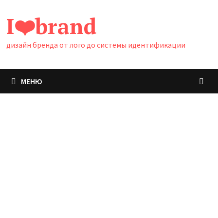
Перейти
I❤️brand
к
содержимому
дизайн бренда от лого до системы идентификации
МЕНЮ