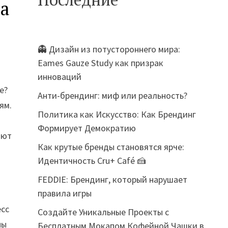
ла
👻 Дизайн из потустороннего мира:
Eames Gauze Study как призрак
инноваций
е?
Анти-брендинг: миф или реальность?
ям.
Политика как Искусство: Как Брендинг
Формирует Демократию
яют
Как крутые бренды становятся ярче:
Идентичность Cru+ Café 🍰
FEDDIE: Брендинг, который нарушает
правила игры
есс
Создайте Уникальные Проекты с
ны
Бесплатным Мокапом Кофейной Чашки в