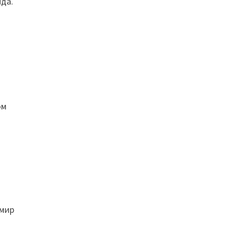
нда.
ом
я
 мир