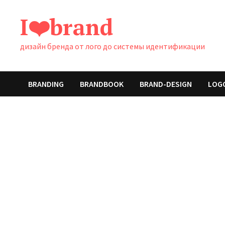
Перейти
I❤️brand
к
содержимому
дизайн бренда от лого до системы идентификации
BRANDING
BRANDBOOK
BRAND-DESIGN
LOG