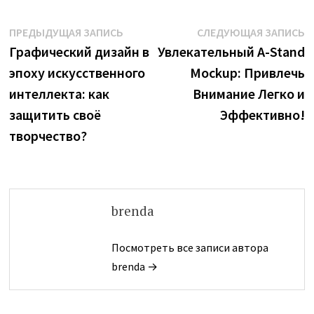
Навигация
Предыдущая
С
ПРЕДЫДУЩАЯ ЗАПИСЬ
СЛЕДУЮЩАЯ ЗАПИСЬ
запись:
з
Графический дизайн в
Увлекательный A-Stand
по
эпоху искусственного
Mockup: Привлечь
записям
интеллекта: как
Внимание Легко и
защитить своё
Эффективно!
творчество?
brenda
Посмотреть все записи автора
brenda →