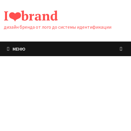
Перейти
I❤️brand
к
содержимому
дизайн бренда от лого до системы идентификации
МЕНЮ