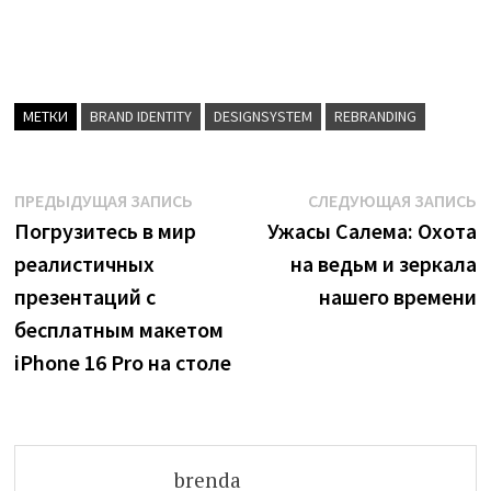
МЕТКИ
BRAND IDENTITY
DESIGNSYSTEM
REBRANDING
Навигация
Предыдущая
С
ПРЕДЫДУЩАЯ ЗАПИСЬ
СЛЕДУЮЩАЯ ЗАПИСЬ
запись:
з
Погрузитесь в мир
Ужасы Салема: Охота
по
реалистичных
на ведьм и зеркала
записям
презентаций с
нашего времени
бесплатным макетом
iPhone 16 Pro на столе
brenda