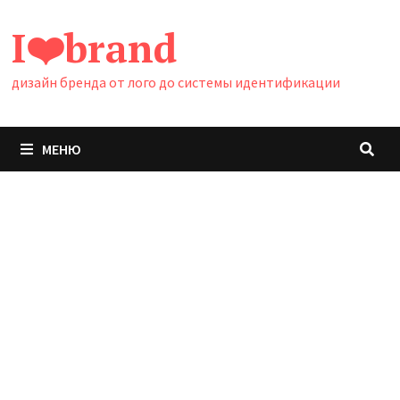
Перейти
I❤️brand
к
содержимому
дизайн бренда от лого до системы идентификации
МЕНЮ